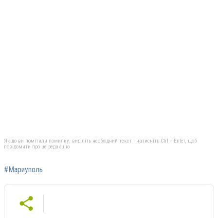
Якщо ви помітили помилку, виділіть необхідний текст і натисніть Ctrl + Enter, щоб
повідомити про це редакцію
#Мариуполь