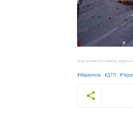
Якщо ви помітили помилку, виділіть нео
#Мариуполь
#ДТП
#Чере