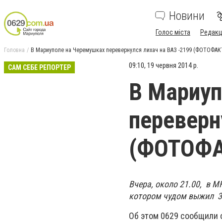
Новини
Голос міста
Редакц
Головна
В Мариуполе на Черемушках перевернулся лихач на ВАЗ -2199 (ФОТОФАК
09:10, 19 червня 2014 р.
САМ СЕБЕ РЕПОРТЕР
В Мариуп
переверн
(ФОТОФА
Вчера, около 21.00, в 
котором чудом выжил 34
Об этом 0629 сообщили 