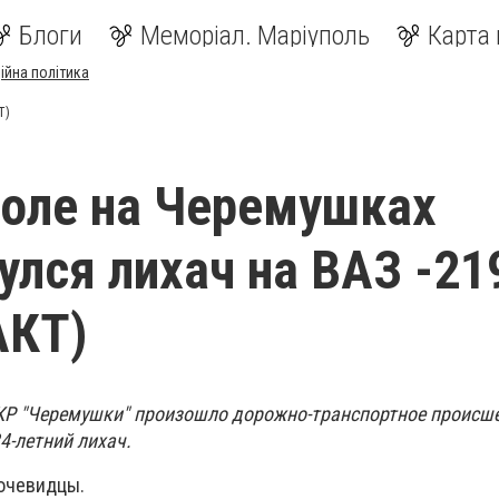
Блоги
Меморіал. Маріуполь
Карта 
ійна політика
Т)
оле на Черемушках
улся лихач на ВАЗ -21
КТ)
МКР "Черемушки" произошло дорожно-транспортное происше
-летний лихач.
очевидцы.