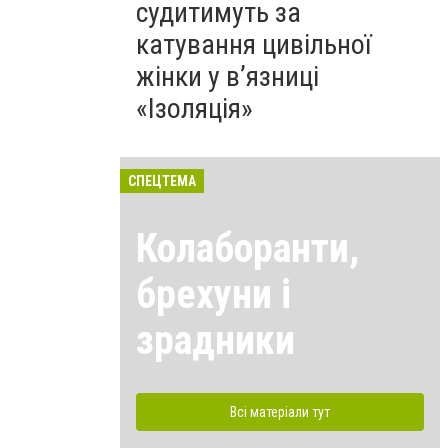
судитимуть за
катування цивільної
жінки у в’язниці
«Ізоляція»
СПЕЦТЕМА
Колаборанти,
брехуни і
зрадники
Всі матеріали тут