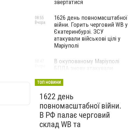
звертатися
1626 день повномасштабної
08:55
Вчора
війни. Горить черговий WB у
Єкатеринбурзі. ЗСУ
атакували військові цілі у
Маріуполі
В окупованому Маріуполі
08:47
Вчора
БПЛА знову атакували
енергетичну інфраструктуру,
— ВІДЕО
ТОП НОВИНИ
1622 день
повномасштабної війни.
В РФ палає черговий
склад WB та