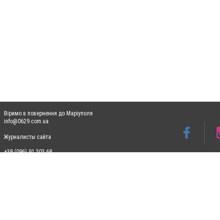
Віримо в повернення до Маріуполя
info@0629.com.ua
Журналисты сайта
+38 (096) 91 303 68
Допускається цитування матеріалів без отримання попередньої згоди 0629.com.ua за
пошукових систем гіперпосилання на цитовані статті не нижче другого абзацу в тек
Матеріали з плашками "Новини компаній", "Промо", "Партнерський матеріал", "Партнер
Реклама на сайті
Ф