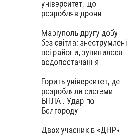
університет, що
розробляв дрони
Маріуполь другу добу
без світла: знеструмлені
всі райони, зупинилося
водопостачання
Горить університет, де
розробляли системи
БПЛА . Удар по
Бєлгороду
Двох учасників «ДНР»