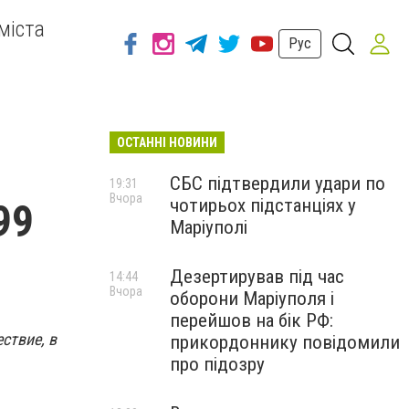
міста
Рус
ОСТАННІ НОВИНИ
СБС підтвердили удари по
19:31
Вчора
чотирьох підстанціях у
99
Маріуполі
Дезертирував під час
14:44
Вчора
оборони Маріуполя і
перейшов на бік РФ:
ствие, в
прикордоннику повідомили
про підозру