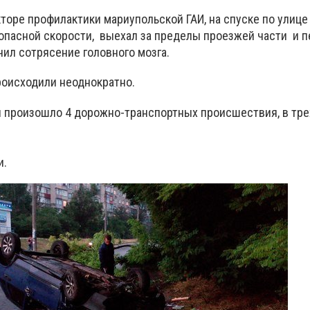
кторе профилактики мариупольской ГАИ, на спуске по улиц
опасной скорости, выехал за пределы проезжей части и п
ил сотрясение головного мозга.
роисходили неоднократно.
и произошло 4 дорожно-транспортных происшествия, в тре
и.