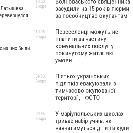
Волноваського священника
13:00
Вчора
засудили на 15 років тюрми
е Латышева
за пособництво окупантам
еревернулся.
Переселенці можуть не
10:06
Вчора
платити за частину
комунальних послуг у
х из них были
покинутому житлі: які
умови
П’ятьох українських
09:53
Вчора
підлітків евакуювали з
тимчасово окупованої
території, - ФОТО
У маріупольських школах
09:35
Вчора
триває набір учнів: як
навчатимуться діти та куди