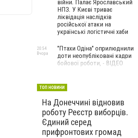
війни. Палає Ярославський
НПЗ. У Києві триває
ліквідація наслідків
російської атаки на
українські логістичні хаби
"Птахи Одіна" оприлюднили
20:54
Вчора
доти неопубліковані кадри
бойової роботи, - ВІДЕО
Маріуполець Андрій
17:15
Вчора
Бєдняков зіграє тата
ТОП НОВИНИ
Петрика П’яточкина у
На Донеччині відновив
новому українському
фільмі, - ФОТО
роботу Реєстр виборців.
Єдиний серед
прифронтових громад