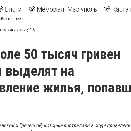
Блоги
Меморіал. Маріуполь
Карта 
ійна політика
, попавшего в зону АТО
оле 50 тысяч гривен
 выделят на
вление жилья, попавш
евской и Греческой, которые пострадали в ходе проведени