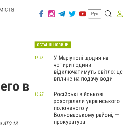
міста
Рус
ОСТАННІ НОВИНИ
У Маріуполі щодня на
16:45
чотири години
відключатимуть світло: це
вплине на подачу води
его в
Російські військові
16:27
розстріляли українського
полоненого у
Волноваському районі, —
прокуратура
я АТО 13