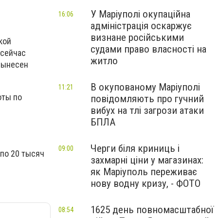
У Маріуполі окупаційна
16:06
адміністрація оскаржує
визнане російськими
кой
судами право власності на
 сейчас
житло
 вынесен
В окупованому Маріуполі
11:21
оты по
повідомляють про гучний
вибух на тлі загрози атаки
БПЛА
Черги біля криниць і
09:00
 по 20 тысяч
захмарні ціни у магазинах:
як Маріуполь переживає
нову водну кризу, - ФОТО
1625 день повномасштабної
08:54