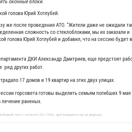
нять оконные блоки.
кой голова Юрий Хотлубей.
азу же после проведения АТО. "Жители даже не ожидали та
ределенная сложность со стеклоблоками, мы их заказали и
ой голова Юрий Хотлубей и добавил, что на сессию будет
епартамента ДКИ Александр Дмитриев, еще предстоят раб
е ряд других работ.
традало 17 домов и 19 квартир на этих двух улицах.
сессии горсовета готовы выделить семьям погибших 9 мая
а лечение раненых.
бхідний текст і натисніть Ctrl + Enter, щоб повідомити про це редакцію