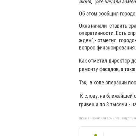
июня, уже начали заме
Об этом сообщил городс
Окна начали ставить ср
оперативности. Есть оп
ждем",- отметил городск
вопрос финансирования.
Как отметил директор д
ремонту фасадов, а такж
Так, в ходе операции пос
К слову, на ближайшей 
гривен и по 3 тысячи - н
Якщо ви помітили помилку, виділіть нео