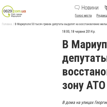
Новини
Голос міста
Редакц
Головна
В Мариуполе 50 тысяч гривен депутаты выделят на восстановление жилья
18:00, 18 червня 2014 р.
В Мариуп
депутаты
восстано
зону АТО
В дома на улицах Георги