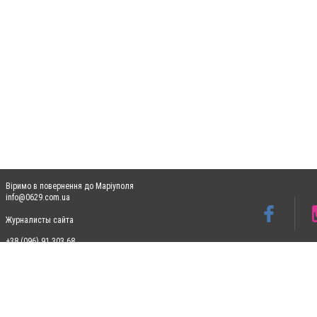
Віримо в повернення до Маріуполя
info@0629.com.ua
Журналисты сайта
+38 (096) 91 303 68
Допускається цитування матеріалів без отримання попередньої згоди 0629.com.ua за
пошукових систем гіперпосилання на цитовані статті не нижче другого абзацу в тек
Матеріали з плашками "Новини компаній", "Промо", "Партнерський матеріал", "Партнер