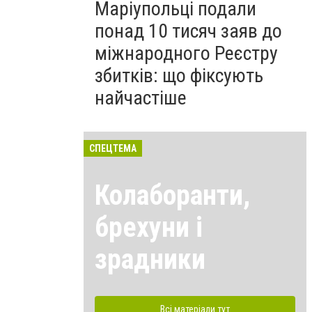
Маріупольці подали
понад 10 тисяч заяв до
міжнародного Реєстру
збитків: що фіксують
найчастіше
СПЕЦТЕМА
Колаборанти,
брехуни і
зрадники
Всі матеріали тут