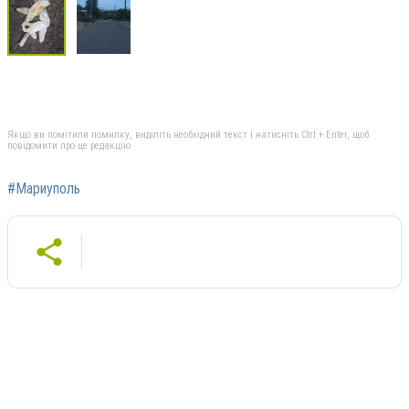
Якщо ви помітили помилку, виділіть необхідний текст і натисніть Ctrl + Enter, щоб
повідомити про це редакцію
#Мариуполь