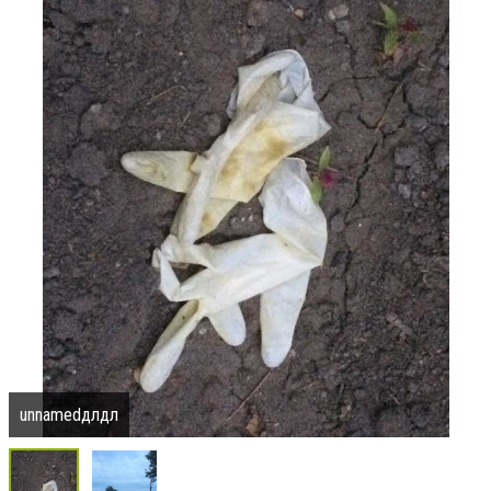
unnamedдлдл