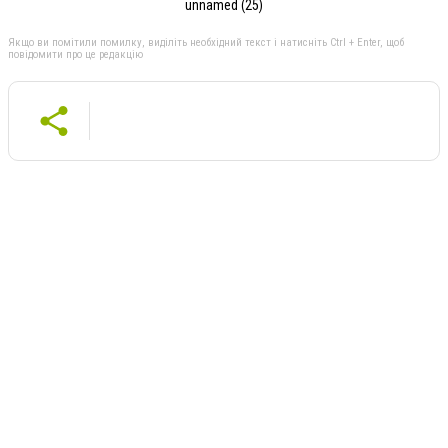
unnamed (25)
Якщо ви помітили помилку, виділіть необхідний текст і натисніть Ctrl + Enter, щоб
повідомити про це редакцію