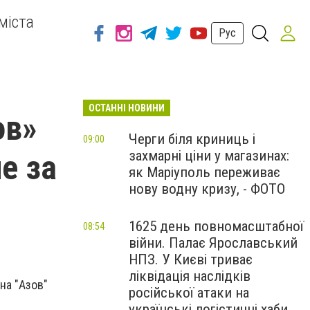
міста
Рус
ОСТАННІ НОВИНИ
ов»
Черги біля криниць і
09:00
захмарні ціни у магазинах:
е за
як Маріуполь переживає
нову водну кризу, - ФОТО
1625 день повномасштабної
08:54
війни. Палає Ярославський
НПЗ. У Києві триває
ліквідація наслідків
на "Азов"
російської атаки на
українські логістичні хаби