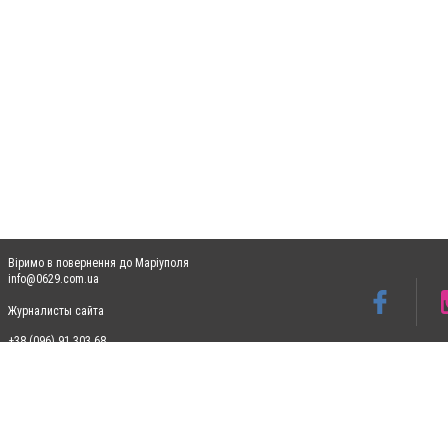
Віримо в повернення до Маріуполя
info@0629.com.ua
Журналисты сайта
+38 (096) 91 303 68
Допускається цитування матеріалів без отримання попередньої згоди 0629.com.ua за
пошукових систем гіперпосилання на цитовані статті не нижче другого абзацу в тек
Матеріали з плашками "Новини компаній", "Промо", "Партнерський матеріал", "Партнер