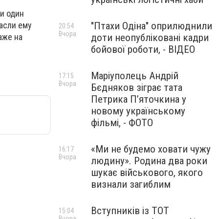
 и один
"Птахи Одіна" оприлюднили
асли ему
20:54
Вчора
доти неопубліковані кадри
аже на
бойової роботи, - ВІДЕО
Маріуполець Андрій
17:15
Вчора
Бєдняков зіграє тата
Петрика П’яточкина у
новому українському
фільмі, - ФОТО
«Ми не будемо ховати чужу
16:17
Вчора
людину». Родина два роки
шукає військового, якого
визнали загиблим
Вступників із ТОТ
15:04
Вчора