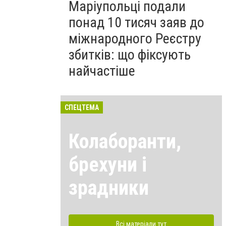
Маріупольці подали
понад 10 тисяч заяв до
міжнародного Реєстру
збитків: що фіксують
найчастіше
СПЕЦТЕМА
Колаборанти,
брехуни і
зрадники
Всі матеріали тут