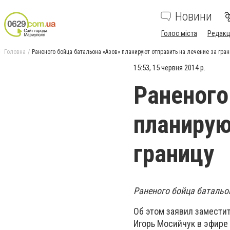
Новини
Голос міста
Редакц
Головна
Раненого бойца батальона «Азов» планируют отправить на лечение за гран
15:53, 15 червня 2014 р.
Раненого
планирую
границу
Раненого бойца батальон
Об этом заявил замести
Игорь Мосийчук в эфире 