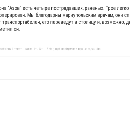
она "Азов" есть четыре пострадавших, раненых. Трое легко
ооперирован. Мы благодарны мариупольским врачам, они сп
ет транспортабелен, его переведут в столицу и, возможно, д
тметил он.
бхідний текст і натисніть Ctrl + Enter, щоб повідомити про це редакцію