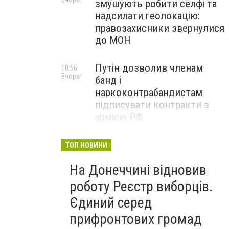
змушують робити селфі та
надсилати геолокацію:
правозахисники звернулися
до МОН
Путін дозволив членам
10:56
Вчора
банд і
наркоконтрабандистам
підписувати контракти з
армією РФ
Від тих, хто зберігає історію
09:43
ТОП НОВИНИ
Вчора
Донеччини: на снаряді
На Донеччині відновив
залишили послання
окупантам, - ФОТО
роботу Реєстр виборців.
Єдиний серед
прифронтових громад