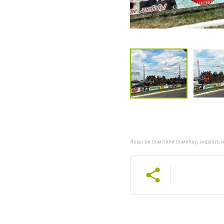
Якщо ви помітили помилку, виділіть нео