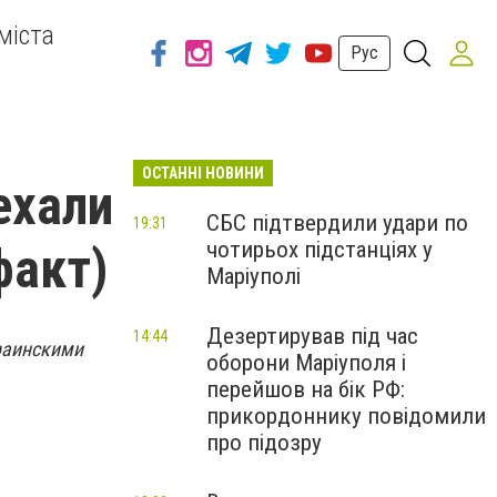
міста
Рус
ОСТАННІ НОВИНИ
ехали
СБС підтвердили удари по
19:31
чотирьох підстанціях у
факт)
Маріуполі
Дезертирував під час
14:44
краинскими
оборони Маріуполя і
перейшов на бік РФ:
прикордоннику повідомили
про підозру