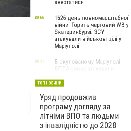
звертатися
1626 день повномасштабної
08:55
війни. Горить черговий WB у
Єкатеринбурзі. ЗСУ
атакували військові цілі у
Маріуполі
В окупованому Маріуполі
08:47
БПЛА знову атакували
енергетичну інфраструктуру,
— ВІДЕО
ТОП НОВИНИ
Уряд продовжив
програму догляду за
літніми ВПО та людьми
з інвалідністю до 2028