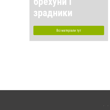
брехуни і
зрадники
Всі матеріали тут