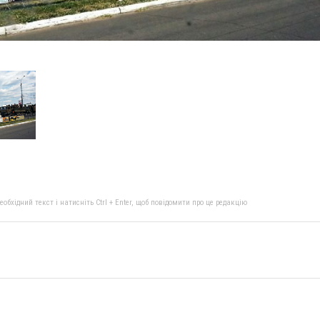
бхідний текст і натисніть Ctrl + Enter, щоб повідомити про це редакцію