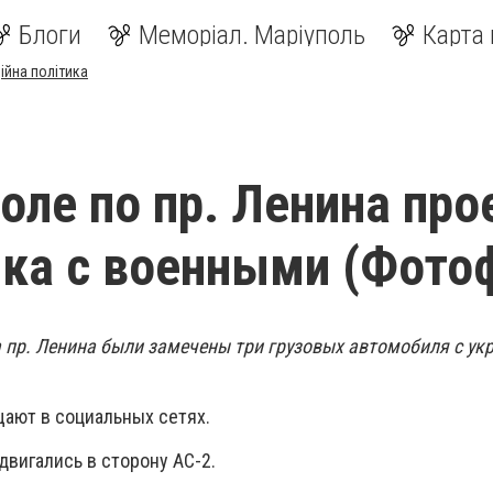
Блоги
Меморіал. Маріуполь
Карта 
ійна політика
оле по пр. Ленина про
ика с военными (Фото
а пр. Ленина были замечены три грузовых автомобиля с у
ают в социальных сетях.
вигались в сторону АС-2.