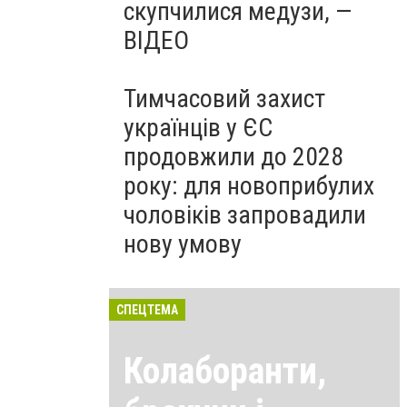
скупчилися медузи, —
ВІДЕО
Тимчасовий захист
українців у ЄС
продовжили до 2028
року: для новоприбулих
чоловіків запровадили
нову умову
СПЕЦТЕМА
Колаборанти,