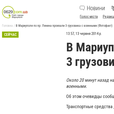
Новини
Голос міста
Редакц
Головна
В Мариуполе по пр. Ленина проехали 3 грузовика с военными (Фотофакт)
13:57, 13 червня 2014 р.
СЕЙЧАС
В Мариуп
3 грузов
Около 20 минут назад н
военными.
Об этом очевидцы сообщ
Транспортные средства д