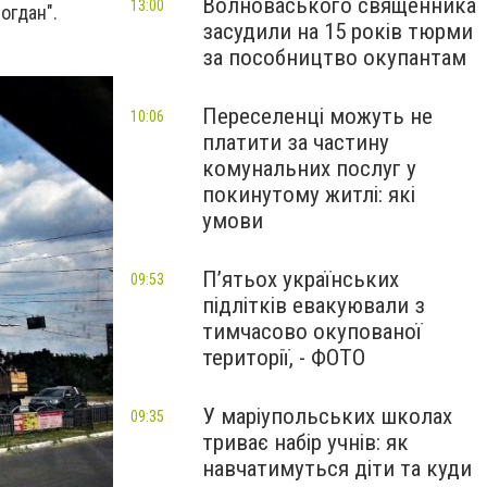
Волноваського священника
13:00
огдан".
засудили на 15 років тюрми
за пособництво окупантам
Переселенці можуть не
10:06
платити за частину
комунальних послуг у
покинутому житлі: які
умови
П’ятьох українських
09:53
підлітків евакуювали з
тимчасово окупованої
території, - ФОТО
У маріупольських школах
09:35
триває набір учнів: як
навчатимуться діти та куди