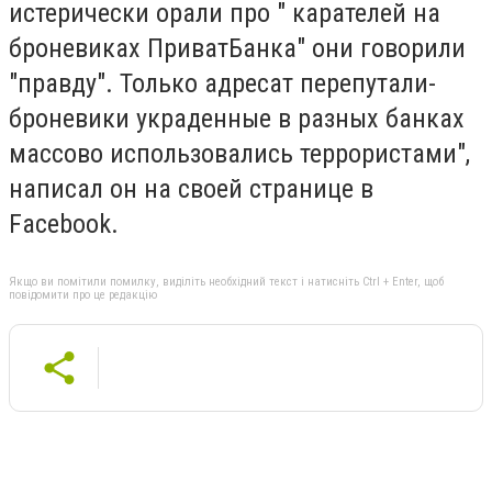
истерически орали про " карателей на
броневиках ПриватБанка" они говорили
"правду". Только адресат перепутали-
броневики украденные в разных банках
массово использовались террористами",
написал он на своей странице в
Facebook.
Якщо ви помітили помилку, виділіть необхідний текст і натисніть Ctrl + Enter, щоб
повідомити про це редакцію