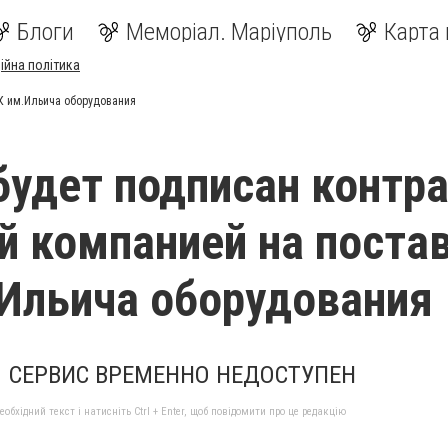
Блоги
Меморіал. Маріуполь
Карта 
ійна політика
К им.Ильича оборудования
будет подписан контра
й компанией на поста
Ильича оборудования
СЕРВИС ВРЕМЕННО НЕДОСТУПЕН
бхідний текст і натисніть Ctrl + Enter, щоб повідомити про це редакцію