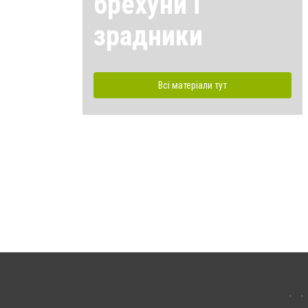
брехуни і
зрадники
Всі матеріали тут