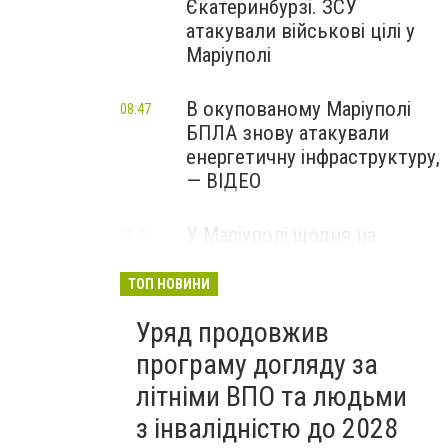
Єкатеринбурзі. ЗСУ
атакували військові цілі у
Маріуполі
В окупованому Маріуполі
08:47
БПЛА знову атакували
енергетичну інфраструктуру,
— ВІДЕО
У Маріуполі щодня на
16:45
Вчора
чотири години
відключатимуть світло: це
ТОП НОВИНИ
вплине на подачу води
Уряд продовжив
програму догляду за
літніми ВПО та людьми
з інвалідністю до 2028