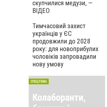
скупчилися медузи, —
ВІДЕО
Тимчасовий захист
українців у ЄС
продовжили до 2028
року: для новоприбулих
чоловіків запровадили
нову умову
СПЕЦТЕМА
Колаборанти,