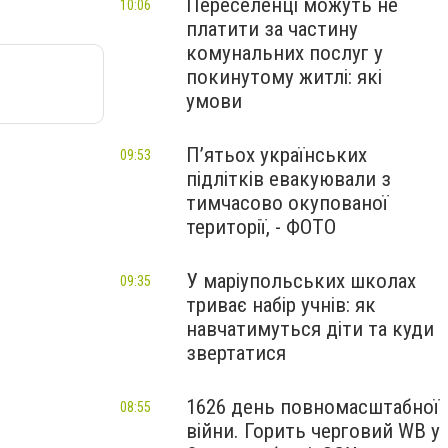
Переселенці можуть не
10:06
платити за частину
комунальних послуг у
покинутому житлі: які
умови
П’ятьох українських
09:53
підлітків евакуювали з
тимчасово окупованої
території, - ФОТО
У маріупольських школах
09:35
триває набір учнів: як
навчатимуться діти та куди
звертатися
1626 день повномасштабної
08:55
війни. Горить черговий WB у