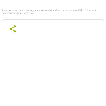
Якщо ви помітили помилку, виділіть необхідний текст і натисніть Ctrl + Enter, щоб
повідомити про це редакцію