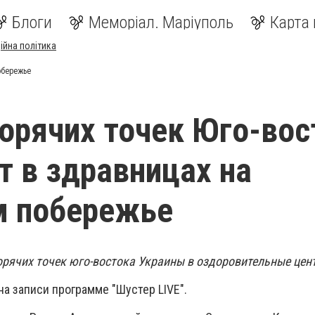
Блоги
Меморіал. Маріуполь
Карта 
ійна політика
обережье
горячих точек Юго-вос
 в здравницах на
м побережье
горячих точек юго-востока Украины в оздоровительные цен
на записи программе "Шустер LIVE".