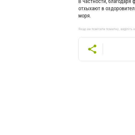
В частности, благодаря 
отхыхают в оздоровител
моря.
Якщо ви помітили помилку, виділіть нео