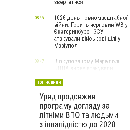
звертатися
1626 день повномасштабної
08:55
війни. Горить черговий WB у
Єкатеринбурзі. ЗСУ
атакували військові цілі у
Маріуполі
В окупованому Маріуполі
08:47
БПЛА знову атакували
енергетичну інфраструктуру,
— ВІДЕО
ТОП НОВИНИ
Уряд продовжив
програму догляду за
літніми ВПО та людьми
з інвалідністю до 2028