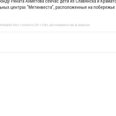
фонду Рината Ахметова сейчас дети из Славянска и Крамат
ьных центрах "Метинвеста", расположенные на побережье
бхідний текст і натисніть Ctrl + Enter, щоб повідомити про це редакцію