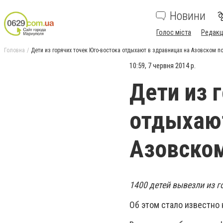
Новини
Голос міста
Редакц
Головна
Дети из горячих точек Юго-востока отдыхают в здравницах на Азовском п
10:59, 7 червня 2014 р.
Дети из 
отдыхают
Азовско
1400 детей вывезли из 
Об этом стало известно 