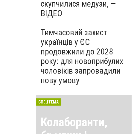
скупчилися медузи, —
ВІДЕО
Тимчасовий захист
українців у ЄС
продовжили до 2028
року: для новоприбулих
чоловіків запровадили
нову умову
СПЕЦТЕМА
Колаборанти,