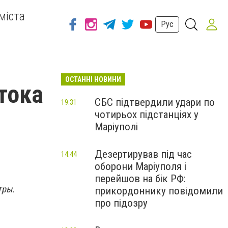
міста
Рус
ОСТАННІ НОВИНИ
тока
СБС підтвердили удари по
19:31
чотирьох підстанціях у
Маріуполі
Дезертирував під час
14:44
оборони Маріуполя і
перейшов на бік РФ:
тры.
прикордоннику повідомили
про підозру