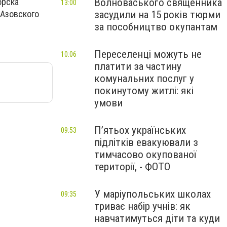
Волноваського священника
орска
13:00
засудили на 15 років тюрми
 Азовского
за пособництво окупантам
Переселенці можуть не
10:06
платити за частину
комунальних послуг у
покинутому житлі: які
умови
П’ятьох українських
09:53
підлітків евакуювали з
тимчасово окупованої
території, - ФОТО
У маріупольських школах
09:35
триває набір учнів: як
навчатимуться діти та куди