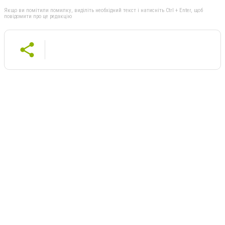
Якщо ви помітили помилку, виділіть необхідний текст і натисніть Ctrl + Enter, щоб
повідомити про це редакцію