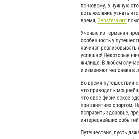
по-новому, в нужную сто
есть желание узнать что
время,
Geosfera.org
помо
Учёные из Германии про
особенность у путешеств
начинал реализовывать 
успешно! Некоторые нач
жилище. В любом случае
и изменяют человека в 
Во время путешествий о
что приводит к мощнейш
что свое физическое зд
при занятиях спортом. 
поправить здоровье, пр
интереснейших событий
Путешествия, пусть даж