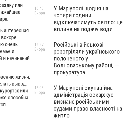
оездку или
У Маріуполі щодня на
16:45
ближайшее
Вчора
чотири години
ира.
відключатимуть світло: це
вплине на подачу води
сь интересная
, вскоре
Російські військові
ую очень
16:27
Вчора
розстріляли українського
семье и
полоненого у
й и начинаний
Волноваському районі, —
прокуратура
овению жизни,
лать вывод,
У Маріуполі окупаційна
16:06
курортах или
Вчора
адміністрація оскаржує
оже способна
визнане російськими
коп
судами право власності на
житло