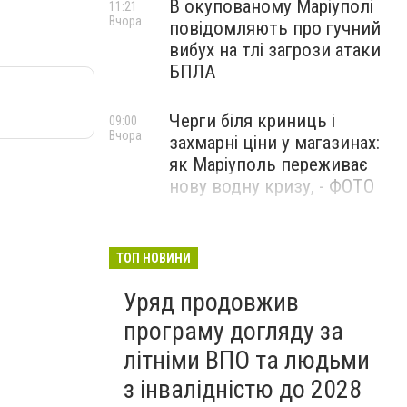
В окупованому Маріуполі
11:21
Вчора
повідомляють про гучний
вибух на тлі загрози атаки
БПЛА
Черги біля криниць і
09:00
Вчора
захмарні ціни у магазинах:
як Маріуполь переживає
нову водну кризу, - ФОТО
1625 день повномасштабної
08:54
Вчора
війни. Палає Ярославський
ТОП НОВИНИ
НПЗ. У Києві триває
Уряд продовжив
ліквідація наслідків
російської атаки на
програму догляду за
українські логістичні хаби
літніми ВПО та людьми
з інвалідністю до 2028