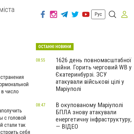
міста
Рус
ОСТАННІ НОВИНИ
1626 день повномасштабної
08:55
війни. Горить черговий WB у
Єкатеринбурзі. ЗСУ
устранения
атакували військові цілі у
 гормональной
Маріуполі
 в число
В окупованому Маріуполі
08:47
аполучить
БПЛА знову атакували
ы с головой
енергетичну інфраструктуру,
й стали так
— ВІДЕО
естроить себя