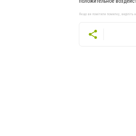
положительное воздейст
Якщо ви помітили помилку, виділіть нео