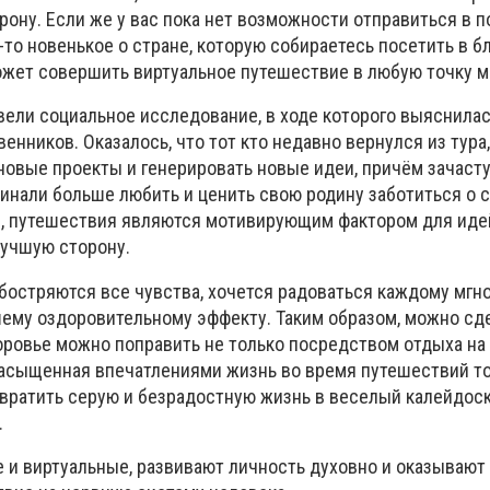
рону. Если же у вас пока нет возможности отправиться в п
-то новенькое о стране, которую собираетесь посетить в 
жет совершить виртуальное путешествие в любую точку м
вели социальное исследование, в ходе которого выяснила
енников. Оказалось, что тот кто недавно вернулся из тура
новые проекты и генерировать новые идеи, причём зачаст
инали больше любить и ценить свою родину заботиться о 
, путешествия являются мотивирующим фактором для иде
лучшую сторону.
бостряются все чувства, хочется радоваться каждому мгн
ему оздоровительному эффекту. Таким образом, можно сде
оровье можно поправить не только посредством отдыха на 
Насыщенная впечатлениями жизнь во время путешествий т
евратить серую и безрадостную жизнь в веселый калейдос
.
е и виртуальные, развивают личность духовно и оказывают