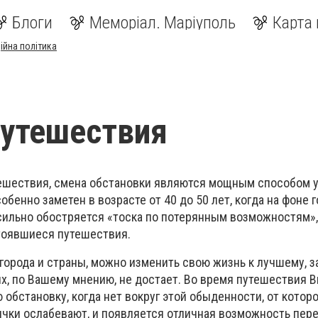
Блоги
Меморіал. Маріуполь
Карта 
ійна політика
путешествия
тешествия, смена обстановки являются мощным способом 
обенно заметен в возрасте от 40 до 50 лет, когда на фоне
сильно обостряется «тоска по потерянным возможностям»,
тоявшиеся путешествия.
города и страны, можно изменить свою жизнь к лучшему, з
ых, по Вашему мнению, не достает. Во время путешествия В
 обстановку, когда нет вокруг этой обыденности, от которо
чки ослабевают, и появляется отличная возможность пер