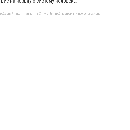
вие на нервную систему человека.
бхідний текст і натисніть Ctrl + Enter, щоб повідомити про це редакцію