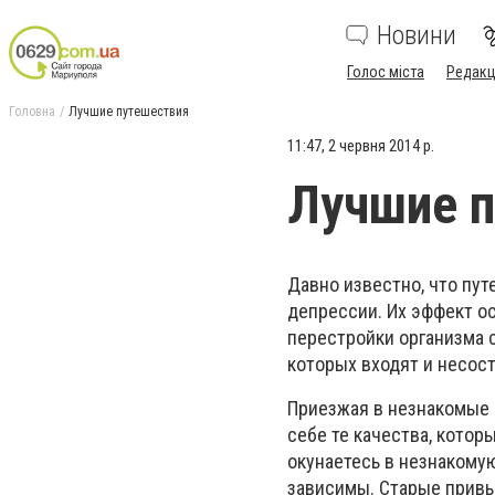
Новини
Голос міста
Редакц
Головна
Лучшие путешествия
11:47, 2 червня 2014 р.
Лучшие 
Давно известно, что пу
депрессии. Их эффект ос
перестройки организма 
которых входят и несос
Приезжая в незнакомые 
себе те качества, котор
окунаетесь в незнакомую
зависимы. Старые привы