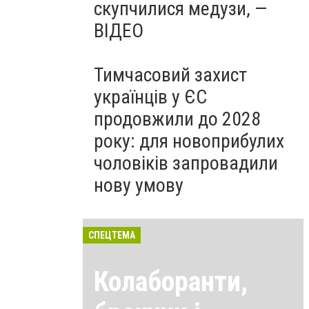
скупчилися медузи, —
ВІДЕО
Тимчасовий захист
українців у ЄС
продовжили до 2028
року: для новоприбулих
чоловіків запровадили
нову умову
СПЕЦТЕМА
Колаборанти,