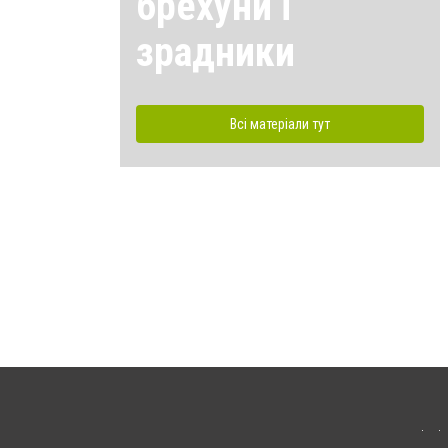
брехуни і
зрадники
Всі матеріали тут