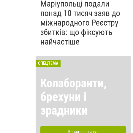
Маріупольці подали
понад 10 тисяч заяв до
міжнародного Реєстру
збитків: що фіксують
найчастіше
СПЕЦТЕМА
Колаборанти,
брехуни і
зрадники
Всі матеріали тут