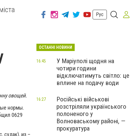
міста
Рус
ОСТАННІ НОВИНИ
у
У Маріуполі щодня на
16:45
чотири години
відключатимуть світло: це
вплине на подачу води
нну овощей.
Російські військові
16:27
розстріляли українського
мые нормы.
полоненого у
бщил 0629
Волноваському районі, —
прокуратура
, судак), из –