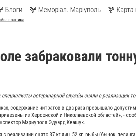
Блоги
Меморіал. Маріуполь
Карта 
ійна політика
оле забраковали тонн
х специалисты ветеринарной службы сняли с реализации то
ачках, содержание нитратов в два раза превышало допусти
ривезены из Херсонской и Николаевской областей», - соо
нспектор Мариуполя Эдуард Квашук.
 с реализации снято 37 кг яиц, 52 кг. рыбы (бычок, пелингас