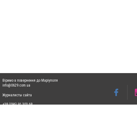
Віримо в повернення до Маріуполя
info@0629.com.ua
Журналисты сайта
+38 (096) 91 303 68
Допускається цитування матеріалів без отримання попередньої згоди 0629.com.ua за
пошукових систем гіперпосилання на цитовані статті не нижче другого абзацу в тек
Матеріали з плашками "Новини компаній", "Промо", "Партнерський матеріал", "Партнер