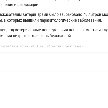
анения и реализации.
показателям ветеринарами было забраковано 40 литров мо
ы, в которых выявили паразитологические заболевания.
шук, под ветеринарные исследования попала и местная клу
ржания нитратов оказалась безопасной.
бхідний текст і натисніть Ctrl + Enter, щоб повідомити про це редакцію