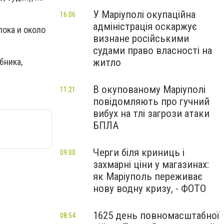
У Маріуполі окупаційна
16:06
адміністрація оскаржує
лока и около
визнане російськими
судами право власності на
бника,
житло
В окупованому Маріуполі
11:21
повідомляють про гучний
вибух на тлі загрози атаки
БПЛА
Черги біля криниць і
09:00
захмарні ціни у магазинах:
як Маріуполь переживає
нову водну кризу, - ФОТО
1625 день повномасштабної
08:54