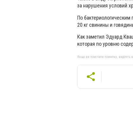
за нарушения условий хр
По бактериологическим 
20 кг свинины и говядин
Как заметил Эдуард Ква
которая по уровню соде
Якщо ви помітили помилку, виділіть нео