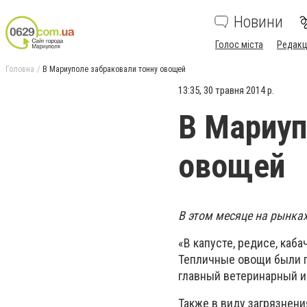
Новини
Голос міста
Редакц
Головна
В Мариуполе забраковали тонну овощей
13:35, 30 травня 2014 р.
В Мариуп
овощей
В этом месяце на рынка
«В капусте, редисе, каб
Тепличные овощи были п
главный ветеринарный и
Также в виду загрязнения