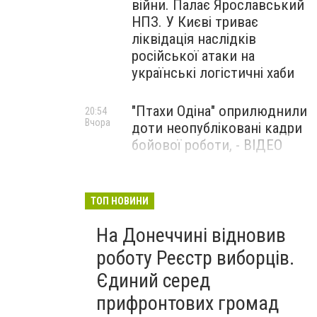
війни. Палає Ярославський
НПЗ. У Києві триває
ліквідація наслідків
російської атаки на
українські логістичні хаби
"Птахи Одіна" оприлюднили
20:54
Вчора
доти неопубліковані кадри
бойової роботи, - ВІДЕО
Маріуполець Андрій
17:15
Вчора
Бєдняков зіграє тата
ТОП НОВИНИ
Петрика П’яточкина у
На Донеччині відновив
новому українському
фільмі, - ФОТО
роботу Реєстр виборців.
Єдиний серед
прифронтових громад