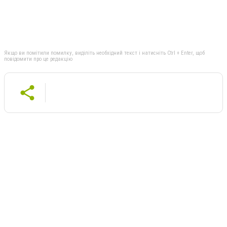
Якщо ви помітили помилку, виділіть необхідний текст і натисніть Ctrl + Enter, щоб
повідомити про це редакцію