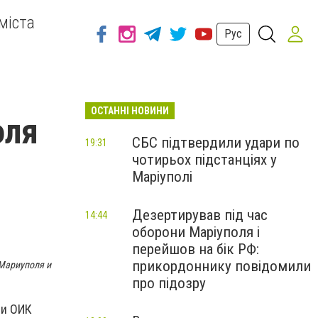
міста
Рус
ОСТАННІ НОВИНИ
оля
СБС підтвердили удари по
19:31
чотирьох підстанціях у
Маріуполі
Дезертирував під час
14:44
оборони Маріуполя і
перейшов на бік РФ:
прикордоннику повідомили
Мариуполя и
про підозру
ли ОИК