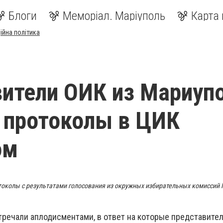
Блоги
Меморіал. Маріуполь
Карта 
ійна політика
ители ОИК из Мариуп
 протоколы в ЦИК
ом
околы с результатами голосования из окружных избирательных комиссий 
тречали аплодисментами, в ответ на которые представите