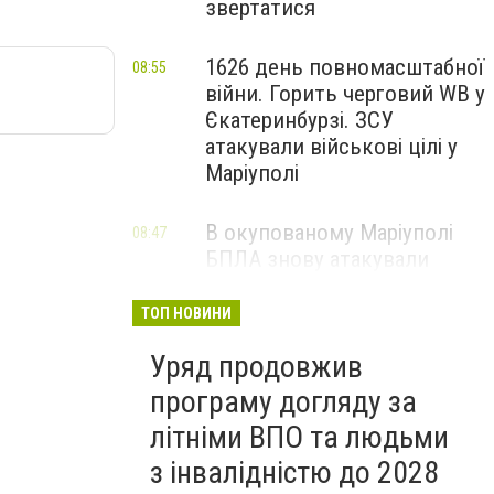
звертатися
1626 день повномасштабної
08:55
війни. Горить черговий WB у
Єкатеринбурзі. ЗСУ
атакували військові цілі у
Маріуполі
В окупованому Маріуполі
08:47
БПЛА знову атакували
енергетичну інфраструктуру,
— ВІДЕО
ТОП НОВИНИ
Уряд продовжив
програму догляду за
літніми ВПО та людьми
з інвалідністю до 2028