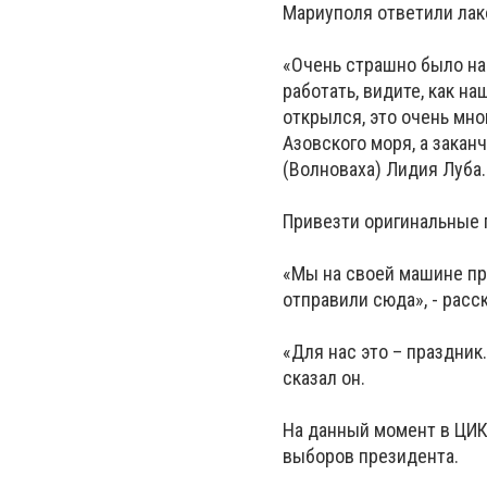
Мариуполя ответили лако
«Очень страшно было на
работать, видите, как на
открылся, это очень мно
Азовского моря, а закан
(Волноваха) Лидия Луба
Привезти оригинальные 
«Мы на своей машине пр
отправили сюда», - рас
«Для нас это – праздник
сказал он.
На данный момент в ЦИК
выборов президента.