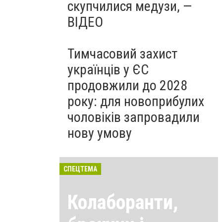
скупчилися медузи, —
ВІДЕО
Тимчасовий захист
українців у ЄС
продовжили до 2028
року: для новоприбулих
чоловіків запровадили
нову умову
СПЕЦТЕМА
Колаборанти,