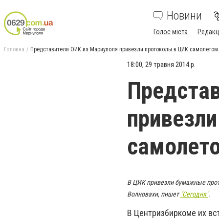
Новини
Голос міста
Редакц
Головна
Представители ОИК из Мариуполя привезли протоколы в ЦИК самолетом
18:00, 29 травня 2014 р.
Представ
привезли
самолет
В ЦИК привезли бумажные прот
Волновахи, пишет
"Сегодня"
.
В Центризбиркоме их вс