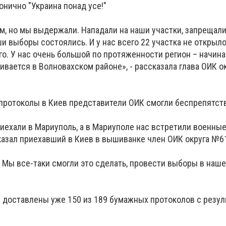
нично "Украина понад усе!"
м, но мы выдержали. Нападали на наши участки, запрещали
ши выборы состоялись. И у нас всего 22 участка не открылос
го. У нас очень большой по протяженности регион – начин
чивается в Волновахском районе», - рассказала глава ОИК 
.
протоколы в Киев представители ОИК смогли беспрепятст
иехали в Мариуполь, а в Мариуполе нас встретили военны
сказал приехавший в Киев в вышиванке член ОИК округа №6
. Мы все-таки смогли это сделать, провести выборы в нашем
 доставлены уже 150 из 189 бумажных протоколов с резул