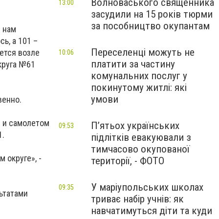
Волноваського священника
13:00
засудили на 15 років тюрми
за пособництво окупантам
 нам
ь, а 101 –
Переселенці можуть не
ается возле
10:06
платити за частину
округа №61
комунальних послуг у
покинутому житлі: які
умови
венно.
е и самолетом
П’ятьох українських
09:53
1.
підлітків евакуювали з
тимчасово окупованої
 округе», -
території, - ФОТО
У маріупольських школах
09:35
ьтатами
триває набір учнів: як
навчатимуться діти та куди