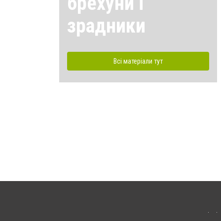
брехуни і
зрадники
Всі матеріали тут