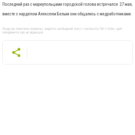
Последний раз с мариупольцами городской голова встречался 27 мая,
вместе с нардепом Алексеем Белым они общались с медработниками.
Якщо ви помітили помилку, виділіть необхідний текст і натисніть Ctrl + Enter, щоб
повідомити про це редакцію