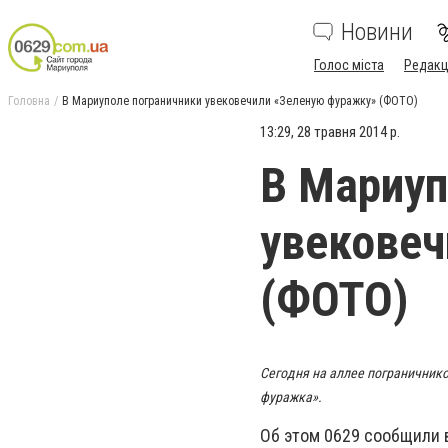
Новини
Голос міста
Редакц
Головна
В Мариуполе пограничники увековечили «Зеленую фуражку» (ФОТО)
13:29, 28 травня 2014 р.
В Мариуп
увековеч
(ФОТО)
Сегодня на аллее пограничник
фуражка».
Об этом 0629 сообщили 