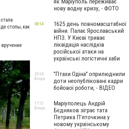
як Маріуполь переживає
нову водну кризу, - ФОТО
 стала
1625 день повномасштабної
08:54
де стопы, как
війни. Палає Ярославський
НПЗ. У Києві триває
ліквідація наслідків
ь вручение
російської атаки на
українські логістичні хаби
"Птахи Одіна" оприлюднили
20:54
Вчора
доти неопубліковані кадри
бойової роботи, - ВІДЕО
Маріуполець Андрій
17:15
Вчора
Бєдняков зіграє тата
Петрика П’яточкина у
новому українському