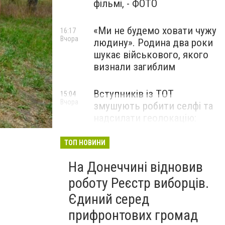
фільмі, - ФОТО
«Ми не будемо ховати чужу
16:17
Вчора
людину». Родина два роки
шукає військового, якого
визнали загиблим
Вступників із ТОТ
15:04
Вчора
змушують робити селфі та
надсилати геолокацію:
правозахисники звернулися
до МОН
ТОП НОВИНИ
На Донеччині відновив
роботу Реєстр виборців.
Єдиний серед
прифронтових громад