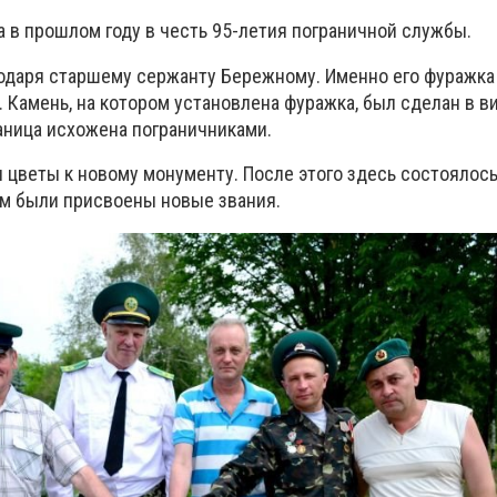
 в прошлом году в честь 95-летия пограничной службы.
одаря старшему сержанту Бережному. Именно его фуражка
 Камень, на котором установлена фуражка, был сделан в ви
раница исхожена пограничниками.
 цветы к новому монументу. После этого здесь состоялос
ым были присвоены новые звания.