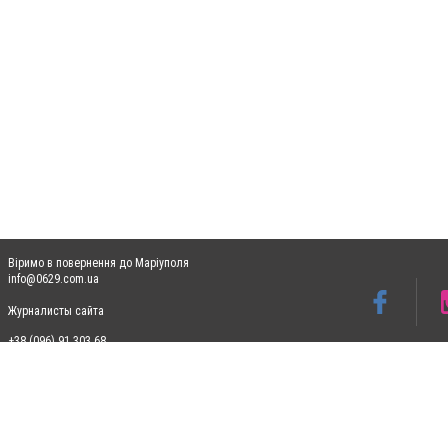
Віримо в повернення до Маріуполя
info@0629.com.ua
Журналисты сайта
+38 (096) 91 303 68
Допускається цитування матеріалів без отримання попередньої згоди 0629.com.ua за
пошукових систем гіперпосилання на цитовані статті не нижче другого абзацу в тек
Матеріали з плашками "Новини компаній", "Промо", "Партнерський матеріал", "Партнер