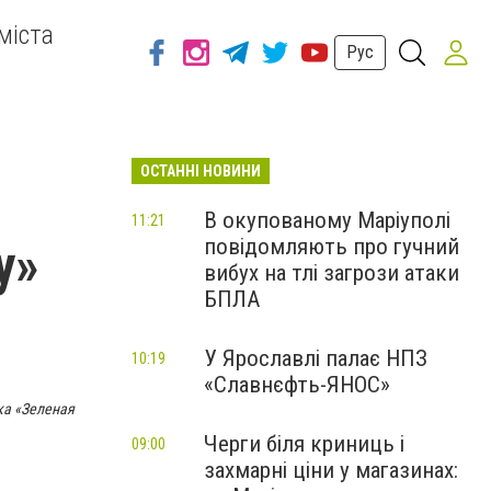
міста
Рус
ОСТАННІ НОВИНИ
В окупованому Маріуполі
11:21
повідомляють про гучний
у»
вибух на тлі загрози атаки
БПЛА
У Ярославлі палає НПЗ
10:19
«Славнєфть-ЯНОС»
ка «Зеленая
Черги біля криниць і
09:00
захмарні ціни у магазинах: