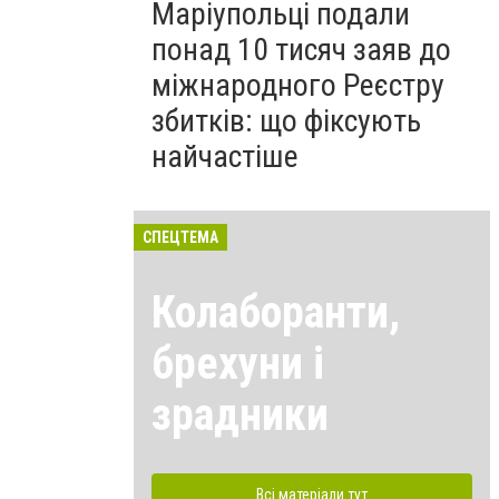
Маріупольці подали
понад 10 тисяч заяв до
міжнародного Реєстру
збитків: що фіксують
найчастіше
СПЕЦТЕМА
Колаборанти,
брехуни і
зрадники
Всі матеріали тут