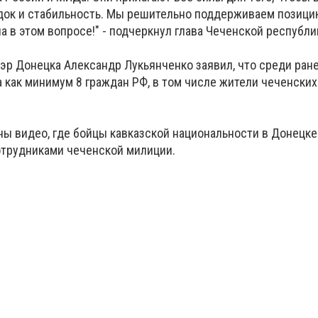
док и стабильность. Мы решительно поддерживаем позици
 в этом вопросе!" - подчеркнул глава Чеченской республи
эр Донецка Александр Лукьянченко заявил, что среди ран
 как минимум 8 граждан РФ, в том числе жители чеченских
ны видео, где бойцы кавказской национальности в Донецк
отрудниками чеченской милиции.