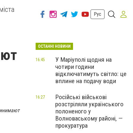
міста
Рус
ОСТАННІ НОВИНИ
ают
У Маріуполі щодня на
16:45
чотири години
відключатимуть світло: це
вплине на подачу води
Російські військові
16:27
розстріляли українського
ринимают
полоненого у
Волноваському районі, —
прокуратура