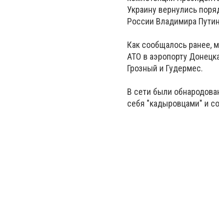
Украину вернулись поря
России Владимира Путина
Как сообщалось ранее, м
АТО в аэропорту Донецка
Грозный и Гудермес.
В сети были обнародова
себя "кадыровцами" и с