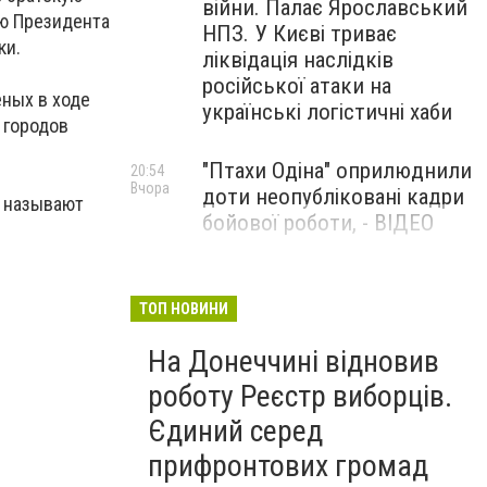
війни. Палає Ярославський
ю Президента
НПЗ. У Києві триває
ки.
ліквідація наслідків
російської атаки на
еных в ходе
українські логістичні хаби
 городов
"Птахи Одіна" оприлюднили
20:54
Вчора
доти неопубліковані кадри
е называют
бойової роботи, - ВІДЕО
Маріуполець Андрій
17:15
Вчора
Бєдняков зіграє тата
ТОП НОВИНИ
Петрика П’яточкина у
На Донеччині відновив
новому українському
фільмі, - ФОТО
роботу Реєстр виборців.
Єдиний серед
прифронтових громад