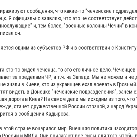
тиражируют сообщения, что какие-то "чеченские подраздел
цк. Я официально заявляю, что это не соответствует дейс
нослужащие" и, тем более, "военные колонны Чечни" в ко
аписал он.
ляется одним из субъектов РФ и в соответствии с Констит
.
та кто-то видел чеченца, то это его личное дело. Чеченцев
ивает за пределами ЧР, в т.ч. на Западе. Мы не можем и не
к не знали в Киеве, кто из украинцев ехал воевать в Грозный
тят видеть в Донецке "чеченские подразделения", зачем е
шая дорога в Киев? На самом деле мы исходим из того, что 
режде, станет дружественной России страной, а народ Укр
ворится в сообщении Кадырова.
в этой стране воцарился мир. Внешняя политика находится
 России и МИДа. Они прилагают все силы для того, чтобы 