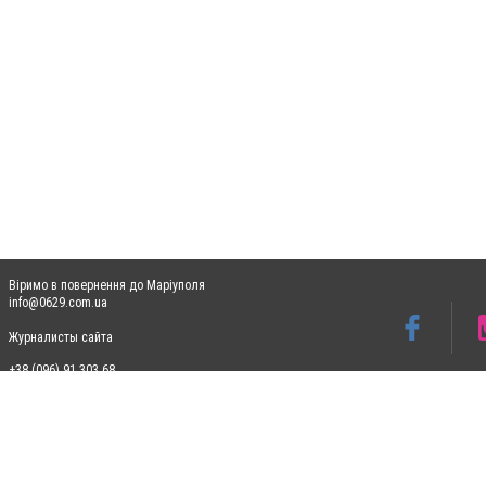
Віримо в повернення до Маріуполя
info@0629.com.ua
Журналисты сайта
+38 (096) 91 303 68
Допускається цитування матеріалів без отримання попередньої згоди 0629.com.ua за
пошукових систем гіперпосилання на цитовані статті не нижче другого абзацу в тек
Матеріали з плашками "Новини компаній", "Промо", "Партнерський матеріал", "Партнер