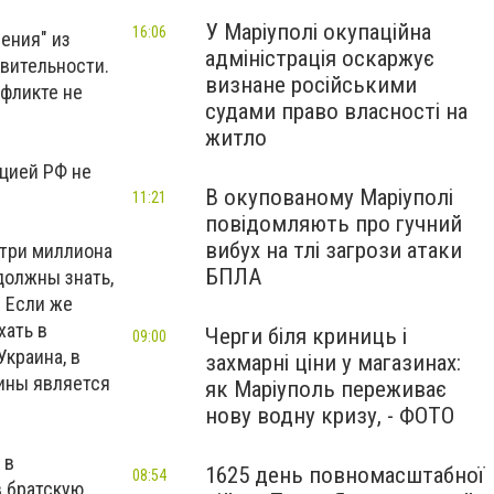
У Маріуполі окупаційна
16:06
ения" из
адміністрація оскаржує
твительности.
визнане російськими
нфликте не
судами право власності на
житло
уцией РФ не
В окупованому Маріуполі
11:21
повідомляють про гучний
вибух на тлі загрози атаки
 три миллиона
БПЛА
 должны знать,
. Если же
хать в
Черги біля криниць і
09:00
Украина, в
захмарні ціни у магазинах:
аины является
як Маріуполь переживає
нову водну кризу, - ФОТО
 в
1625 день повномасштабної
08:54
в братскую