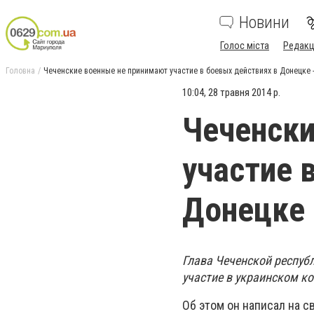
Новини
Голос міста
Редакц
Головна
Чеченские военные не принимают участие в боевых действиях в Донецке
10:04, 28 травня 2014 р.
Чеченски
участие 
Донецке 
Глава Чеченской респуб
участие в украинском к
Об этом он написал на с