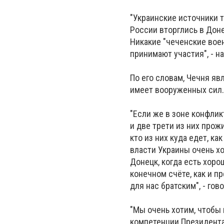
"Украинские источники 
России вторглись в Доне
Никакие "чеченские воен
принимают участия", - н
По его словам, Чечня яв
имеет вооруженных сил
"Если же в зоне конфлик
и две трети из них прож
кто из них куда едет, ка
власти Украины очень хо
Донецк, когда есть хоро
конечном счёте, как и п
для нас братским", - го
"Мы очень хотим, чтобы 
компетенции Президента