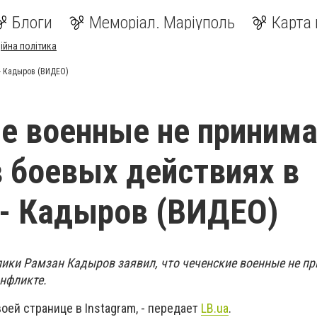
Блоги
Меморіал. Маріуполь
Карта 
ійна політика
 - Кадыров (ВИДЕО)
е военные не приним
в боевых действиях в
- Кадыров (ВИДЕО)
лики Рамзан Кадыров заявил, что чеченские военные не п
онфликте.
воей странице в Instagram, - передает
LB.ua
.