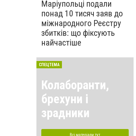
Маріупольці подали
понад 10 тисяч заяв до
міжнародного Реєстру
збитків: що фіксують
найчастіше
СПЕЦТЕМА
Колаборанти,
брехуни і
зрадники
Всі матеріали тут