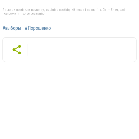
Якщо ви помітили помилку, виділіть необхідний текст і натисніть Ctrl + Enter, щоб
повідомити про це редакцію
#выборы
#Порошенко