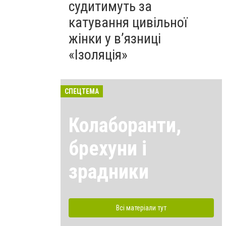
судитимуть за
катування цивільної
жінки у в’язниці
«Ізоляція»
СПЕЦТЕМА
Колаборанти,
брехуни і
зрадники
Всі матеріали тут