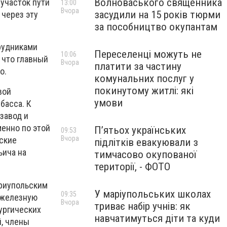
Волноваського священника
 участок пути
13:00
Вчора
засудили на 15 років тюрми
 через эту
за пособництво окупантам
рудниками
Переселенці можуть не
10:06
 что главный
Вчора
платити за частину
о.
комунальних послуг у
покинутому житлі: які
вой
умови
басса. К
завод и
менно по этой
П’ятьох українських
09:53
Вчора
ские
підлітків евакуювали з
ьича на
тимчасово окупованої
території, - ФОТО
ариупольским
У маріупольських школах
09:35
в железную
Вчора
триває набір учнів: як
ургических
навчатимуться діти та куди
й, члены