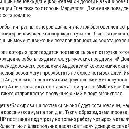
танции Еленовка Донецкой железной дороги и заминирован
танции Еленовка со стороны Мариуполя. Движение поездов
 остановлено.
 прибытия группы саперов данный участок был оцеплен сот
азминирования железнодорожного участка было выявлено,
данный момент движение поездов полностью восстановлен
ерез которую производится поставка сырья и отгрузка гото
екращение работы ряда металлургических предприятий Дон
елезнодорожного сообщения Авдеевский коксохимический 
еский завод могут проработать не более четырех дней. И
с с Авдеевского коксохима на мариупольские металлургиче
 и «Азовсталь», идут поставки агломерата с ММК имени Ил
 также отправляется продукция с ЕМЗ в порт Мариуполя.
дет заблокирован, а поставки сырья будут остановлены, м
а кокса максимум на три дня. Таким образом, заминирова
НР поставили под угрозу не только работу четырех металл
бласти, но и благополучие десятков тысяч донецких семе