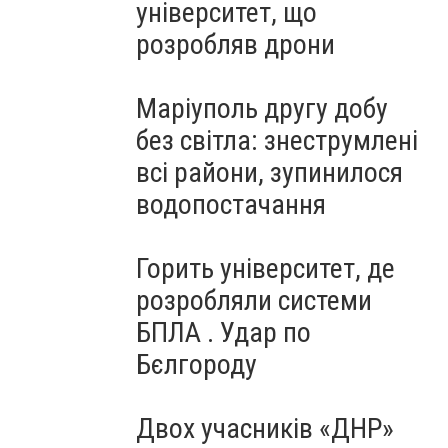
університет, що
розробляв дрони
Маріуполь другу добу
без світла: знеструмлені
всі райони, зупинилося
водопостачання
Горить університет, де
розробляли системи
БПЛА . Удар по
Бєлгороду
Двох учасників «ДНР»