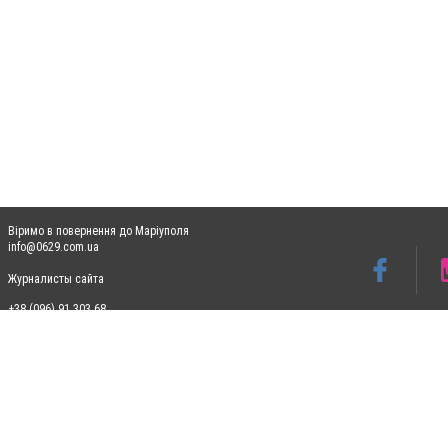
Віримо в повернення до Маріуполя
info@0629.com.ua
Журналисты сайта
+38 (096) 91 303 68
Допускається цитування матеріалів без отримання попередньої згоди 0629.com.ua за
пошукових систем гіперпосилання на цитовані статті не нижче другого абзацу в тек
Матеріали з плашками "Новини компаній", "Промо", "Партнерський матеріал", "Партнер
Реклама на сайті
Ф