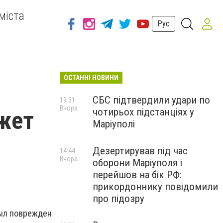
міста
Рус
ОСТАННІ НОВИНИ
СБС підтвердили удари по
19:31
Вчора
чотирьох підстанціях у
жет
Маріуполі
Дезертирував під час
14:44
Вчора
оборони Маріуполя і
перейшов на бік РФ:
прикордоннику повідомили
про підозру
был поврежден