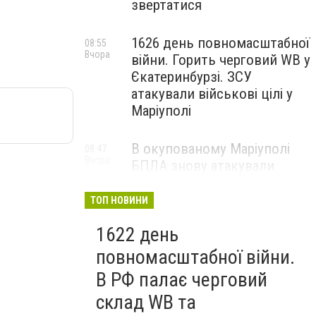
звертатися
1626 день повномасштабної
08:55
Вчора
війни. Горить черговий WB у
Єкатеринбурзі. ЗСУ
атакували військові цілі у
Маріуполі
В окупованому Маріуполі
08:47
Вчора
БПЛА знову атакували
енергетичну інфраструктуру,
— ВІДЕО
ТОП НОВИНИ
1622 день
повномасштабної війни.
В РФ палає черговий
склад WB та