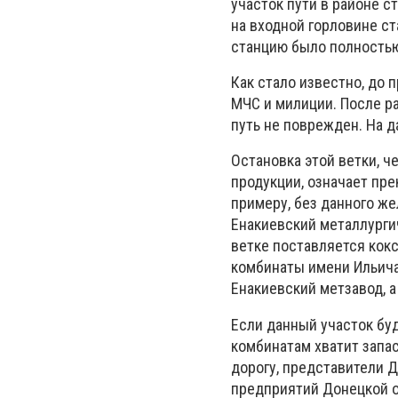
участок пути в районе с
на входной горловине с
станцию было полностью
Как стало известно, до
МЧС и милиции. После р
путь не поврежден. На 
Остановка этой ветки, ч
продукции, означает пр
примеру, без данного ж
Енакиевский металлургич
ветке поставляется кок
комбинаты имени Ильича
Енакиевский метзавод, а
Если данный участок бу
комбинатам хватит запас
дорогу, представители Д
предприятий Донецкой о