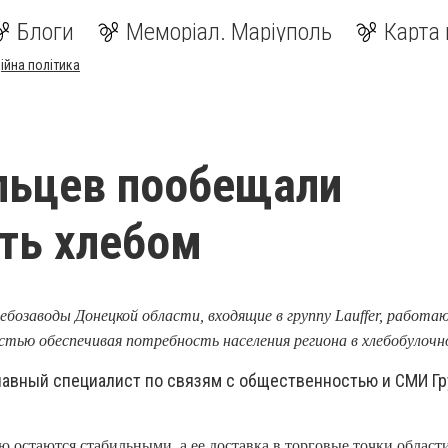
Блоги
Меморіал. Маріуполь
Карта 
ійна політика
льцев пообещали
ть хлебом
лебозаводы Донецкой области, входящие в группу Lauffer, работа
тью обеспечивая потребность населения региона в хлебобулочн
лавный специалист по связям с общественностью и СМИ Гр
 остаются стабильными, а ее доставка в торговые точки област