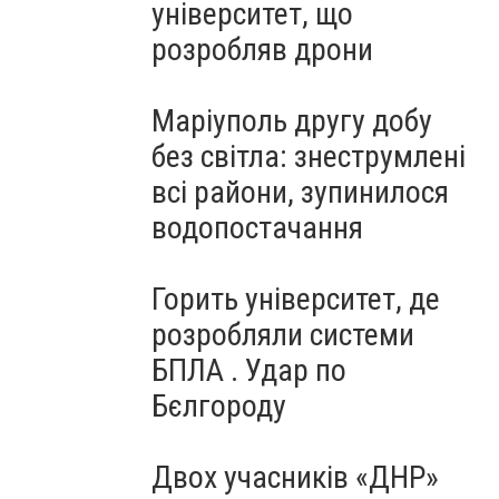
університет, що
розробляв дрони
Маріуполь другу добу
без світла: знеструмлені
всі райони, зупинилося
водопостачання
Горить університет, де
розробляли системи
БПЛА . Удар по
Бєлгороду
Двох учасників «ДНР»