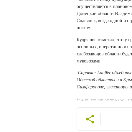
осуществляется в плановом
Донецкой области Владимир
Славянск, когда одной из 
поста».
Кудряшов отметил, что у г
основных, оперативно их 
хлебозаводов области буд
муковозами.
Справка: Lauffer объединя
Одесской областях и в Кры
Симферополе, элеваторы и
Якщо ви помітили помилку, виділіть нео