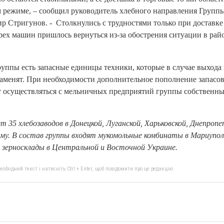
 режиме, – сообщил руководитель хлебного направления Группы 
 Стригунов. - Столкнулись с трудностями только при доставке 
трех машин пришлось вернуться из-за обострения ситуации в рай
руппы есть запасные единицы техники, которые в случае выхода 
заменят. При необходимости дополнительное пополнение запасов
ет осуществляться с мельничных предприятий группы собственн
ет 35 хлебозаводов в Донецкой, Луганской, Харьковской, Днепропе
му. В состав группы входят мукомольные комбинаты в Мариуполе
 зерносклады в Центральной и Восточной Украине.
бхідний текст і натисніть Ctrl + Enter, щоб повідомити про це редакцію