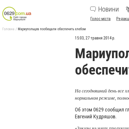
Новини
Голос міста
Редакц
Головна
Мариупольцев пообещали обеспечить хлебом
15:03, 27 травня 2014 р.
Мариупо
обеспечи
На сегодняшний день все х
нормальном режиме, полнос
Об этом 0629 сообщил г
Евгений Кудряшов.
«Заказы на нашу продукцию