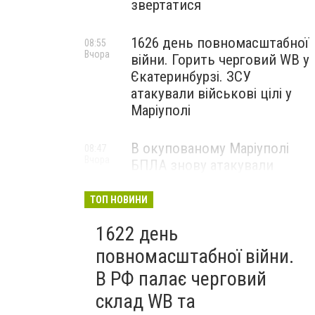
звертатися
1626 день повномасштабної
08:55
Вчора
війни. Горить черговий WB у
Єкатеринбурзі. ЗСУ
атакували військові цілі у
Маріуполі
В окупованому Маріуполі
08:47
Вчора
БПЛА знову атакували
енергетичну інфраструктуру,
— ВІДЕО
ТОП НОВИНИ
1622 день
повномасштабної війни.
В РФ палає черговий
склад WB та