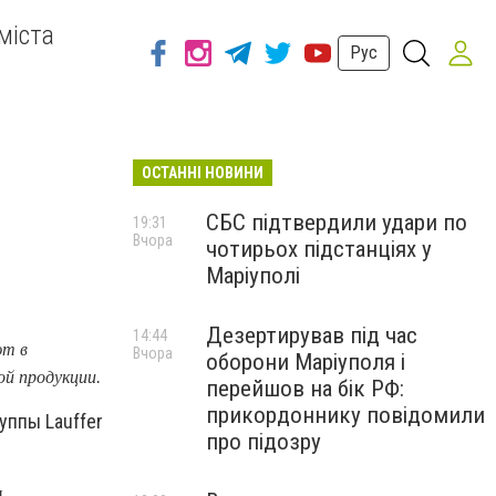
міста
Рус
ОСТАННІ НОВИНИ
СБС підтвердили удари по
19:31
Вчора
чотирьох підстанціях у
Маріуполі
Дезертирував під час
14:44
ют в
Вчора
оборони Маріуполя і
ой продукции.
перейшов на бік РФ:
прикордоннику повідомили
уппы Lauffer
про підозру
и