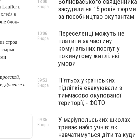
Волноваського священника
13:00
Вчора
Lauffer в
засудили на 15 років тюрми
хлеба в
за пособництво окупантам
оне блок-
Переселенці можуть не
10:06
Вчора
платити за частину
из строя
комунальних послуг у
 сырья
покинутому житлі: які
ыми
умови
тровской,
П’ятьох українських
09:53
, Донецке и
Вчора
підлітків евакуювали з
тимчасово окупованої
території, - ФОТО
У маріупольських школах
09:35
Вчора
триває набір учнів: як
навчатимуться діти та куди