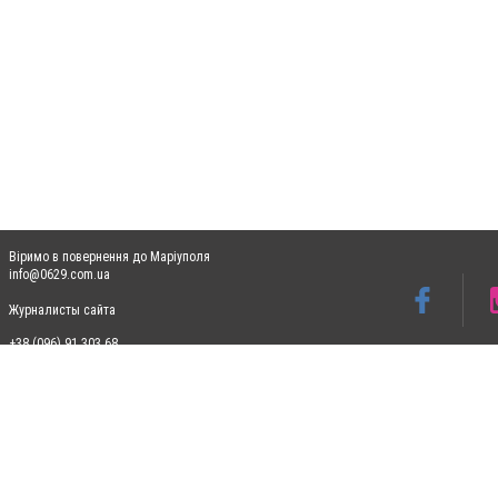
Віримо в повернення до Маріуполя
info@0629.com.ua
Журналисты сайта
+38 (096) 91 303 68
Допускається цитування матеріалів без отримання попередньої згоди 0629.com.ua за
пошукових систем гіперпосилання на цитовані статті не нижче другого абзацу в тек
Матеріали з плашками "Новини компаній", "Промо", "Партнерський матеріал", "Партнер
Реклама на сайті
Ф