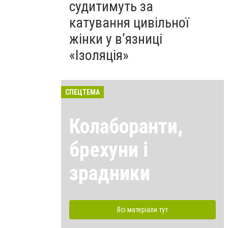
судитимуть за
катування цивільної
жінки у в’язниці
«Ізоляція»
СПЕЦТЕМА
Колаборанти,
брехуни і
зрадники
Всі матеріали тут