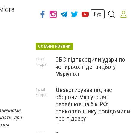
міста
Рус
ОСТАННІ НОВИНИ
СБС підтвердили удари по
19:31
Вчора
чотирьох підстанціях у
Маріуполі
Дезертирував під час
14:44
Вчора
оборони Маріуполя і
перейшов на бік РФ:
анениями.
прикордоннику повідомили
вать, при
про підозру
ются