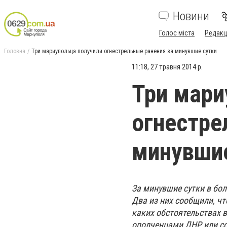
Новини
Голос міста
Редакц
Головна
Три мариупольца получили огнестрельные ранения за минувшие сутки
11:18, 27 травня 2014 р.
Три мари
огнестре
минувшие
За минувшие сутки в бо
Два из них сообщили, чт
каких обстоятельствах в
ополченцами ДНР или с