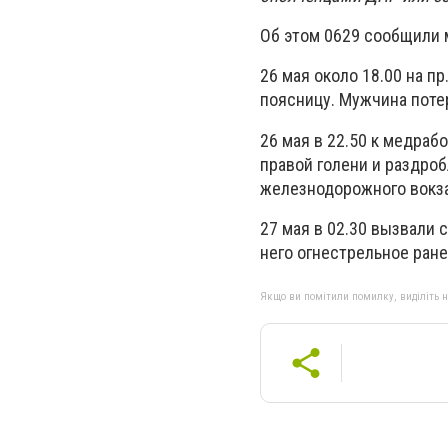
Об этом 0629 сообщили 
26 мая около 18.00 на п
поясницу. Мужчина поте
26 мая в 22.50 к медра
правой голени и раздроб
железнодорожного вокза
27 мая в 02.30 вызвали 
него огнестрельное ране
Якщо ви помітили помилку, виділіть нео