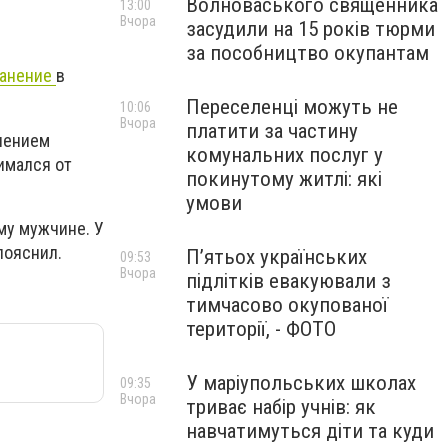
Волноваського священника
13:00
Вчора
засудили на 15 років тюрми
за пособництво окупантам
ранение
в
Переселенці можуть не
10:06
Вчора
платити за частину
анением
комунальних послуг у
имался от
покинутому житлі: які
умови
му мужчине. У
пояснил.
П’ятьох українських
09:53
Вчора
підлітків евакуювали з
тимчасово окупованої
території, - ФОТО
У маріупольських школах
09:35
Вчора
триває набір учнів: як
навчатимуться діти та куди