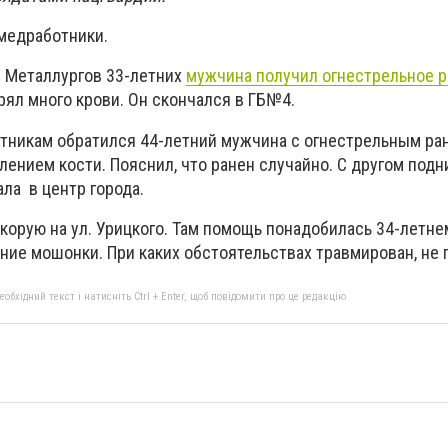
медработники.
р. Металлургов 33-летних
мужчина получил огнестрельное 
рял много крови. Он скончался в ГБ№4.
ботникам обратился 44-летний мужчина с огнестрельным р
лением кости. Пояснил, что ранен случайно. С другом подн
ла в центр города.
скорую на ул. Урицкого. Там помощь понадобилась 34-летне
ние мошонки. При каких обстоятельствах травмирован, не 
бхідний текст і натисніть Ctrl + Enter, щоб повідомити про це редакцію