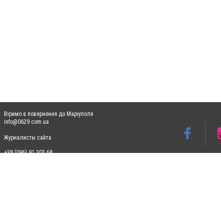
Віримо в повернення до Маріуполя
info@0629.com.ua
Журналисты сайта
+38 (096) 91 303 68
Допускається цитування матеріалів без отримання попередньої згоди 0629.com.ua за
пошукових систем гіперпосилання на цитовані статті не нижче другого абзацу в тек
Матеріали з плашками "Новини компаній", "Промо", "Партнерський матеріал", "Партнер
Реклама на сайті
Ф