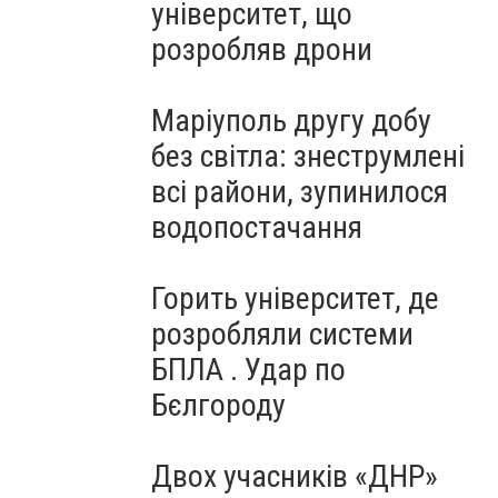
університет, що
розробляв дрони
Маріуполь другу добу
без світла: знеструмлені
всі райони, зупинилося
водопостачання
Горить університет, де
розробляли системи
БПЛА . Удар по
Бєлгороду
Двох учасників «ДНР»