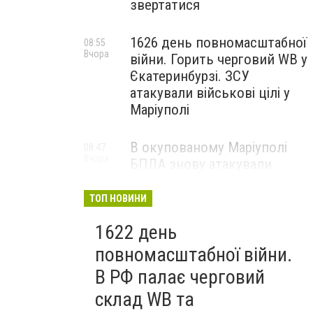
звертатися
1626 день повномасштабної
08:55
Вчора
війни. Горить черговий WB у
Єкатеринбурзі. ЗСУ
атакували військові цілі у
Маріуполі
В окупованому Маріуполі
08:47
Вчора
БПЛА знову атакували
енергетичну інфраструктуру,
— ВІДЕО
ТОП НОВИНИ
1622 день
повномасштабної війни.
В РФ палає черговий
склад WB та