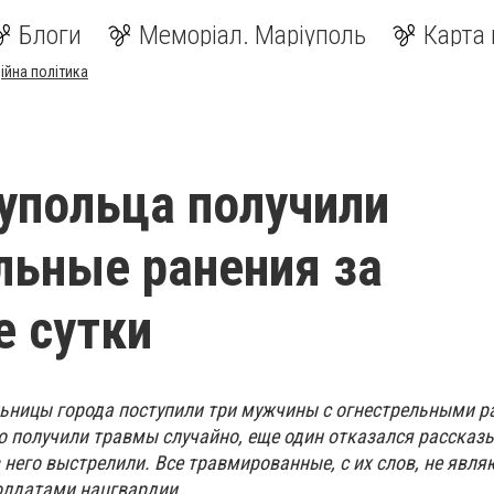
Блоги
Меморіал. Маріуполь
Карта 
ійна політика
упольца получили
льные ранения за
 сутки
льницы города поступили три мужчины с огнестрельными р
о получили травмы случайно, еще один отказался рассказы
 него выстрелили. Все травмированные, с их слов, не явля
олдатами нацгвардии.