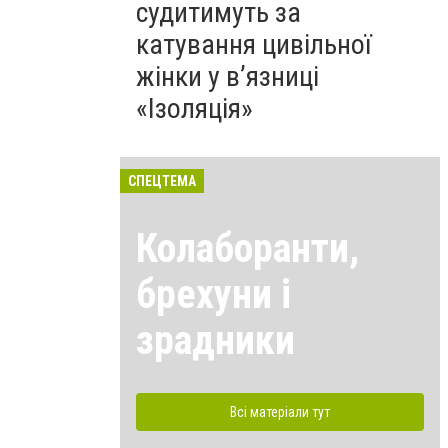
судитимуть за
катування цивільної
жінки у в’язниці
«Ізоляція»
СПЕЦТЕМА
Колаборанти,
брехуни і
зрадники
Всі матеріали тут