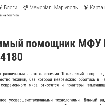
Блоги
Меморіал. Маріуполь
Карта 
ійна політика
имый помощник МФУ 
F4180
 различными нанотехнологиями. Технический прогресс д
ество техники, без которой невозможно обойтись в н
современного мира относятся и принтеры, заменив
лее усовершенствованными технологиями. Данный ви