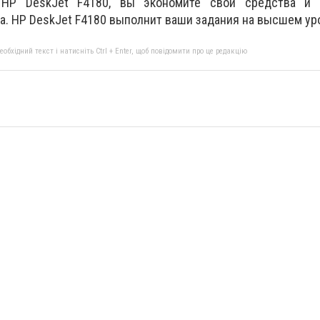
HP DeskJet F4180, вы экономите свои средства и п
. HP DeskJet F4180 выполнит ваши задания на высшем ур
бхідний текст і натисніть Ctrl + Enter, щоб повідомити про це редакцію