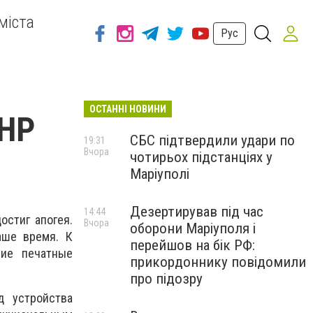
міста
Рус
ОСТАННІ НОВИНИ
HP
СБС підтвердили удари по
19:31
Вчора
чотирьох підстанціях у
Маріуполі
Дезертирував під час
14:44
остиг апогея.
Вчора
оборони Маріуполя і
аше время. К
перейшов на бік РФ:
шие печатные
прикордоннику повідомили
про підозру
д устройства