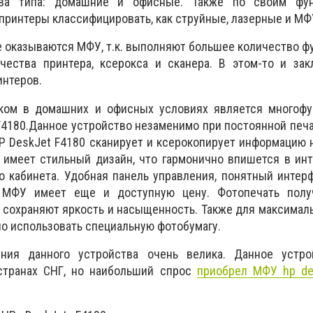
ва типа: домашние и офисные. Также по своим фун
принтеры классифицировать, как струйные, лазерные и МФ
 оказываются МФУ, т.к. выполняют большее количество ф
чества принтера, ксерокса и сканера. В этом-то и зак
интеров.
ом в домашних и офисных условиях является многофу
F4180.Данное устройство незаменимо при постоянной печа
P DeskJet F4180 сканирует и ксерокопирует информацию 
 имеет стильный дизайн, что гармонично впишется в ин
 кабинета. Удобная панель управления, понятный интер
МФУ имеет еще и доступную цену. Фотопечать полу
а сохраняют яркость и насыщенность. Также для максимал
но использовать специальную фотобумагу.
ения данного устройства очень велика. Данное устр
странах СНГ, но наибольший спрос
приобрел МФУ hp des