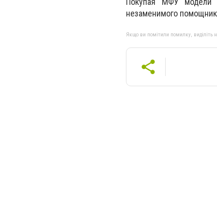
Покупая МФУ модели 
незаменимого помощника
Якщо ви помітили помилку, виділіть нео