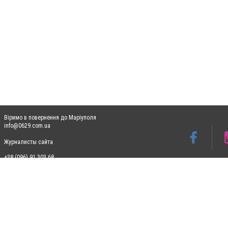
Віримо в повернення до Маріуполя
info@0629.com.ua
Журналисты сайта
+38 (096) 91 303 68
Допускається цитування матеріалів без отримання попередньої згоди 0629.com.ua за
пошукових систем гіперпосилання на цитовані статті не нижче другого абзацу в тек
Матеріали з плашками "Новини компаній", "Промо", "Партнерський матеріал", "Партнер
Реклама на сайті
Ф