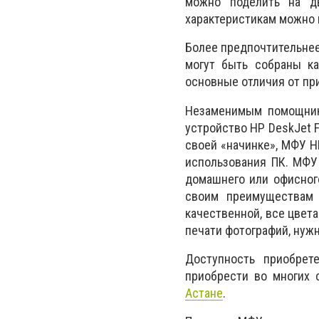
можно поделить на д
характеристикам можно 
Более предпочтительнее
могут быть собраны ка
основные отличия от пр
Незаменимым помощник
устройство HP DeskJet 
своей «начинке», МФУ H
использования ПК. МФУ
домашнего или офисного
своим преимуществам 
качественной, все цвет
печати фотографий, нуж
Доступность приобрет
приобрести во многих 
Астане
.