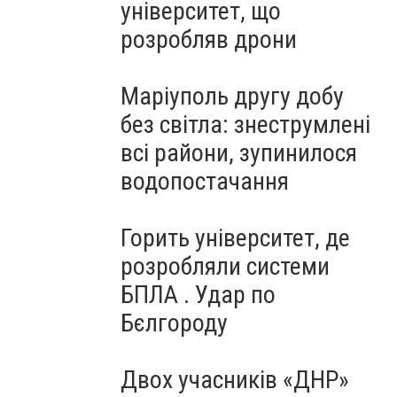
університет, що
розробляв дрони
Маріуполь другу добу
без світла: знеструмлені
всі райони, зупинилося
водопостачання
Горить університет, де
розробляли системи
БПЛА . Удар по
Бєлгороду
Двох учасників «ДНР»