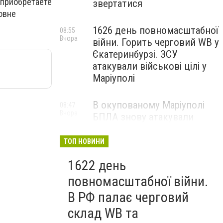
риобретаете
звертатися
овне
1626 день повномасштабної
08:55
Вчора
війни. Горить черговий WB у
Єкатеринбурзі. ЗСУ
атакували військові цілі у
Маріуполі
В окупованому Маріуполі
08:47
Вчора
БПЛА знову атакували
енергетичну інфраструктуру,
— ВІДЕО
ТОП НОВИНИ
1622 день
повномасштабної війни.
В РФ палає черговий
склад WB та