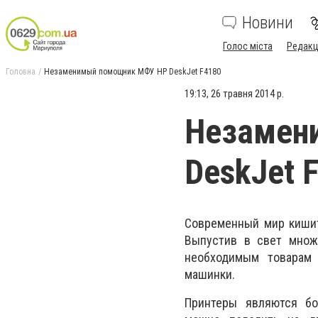
Новини
Голос міста
Редакц
Головна
Незаменимый помощник МФУ HP DeskJet F4180
19:13, 26 травня 2014 р.
Незамен
DeskJet 
Современный мир кишит
Выпустив в свет множ
необходимым товарам 
машинки.
Принтеры являются бо