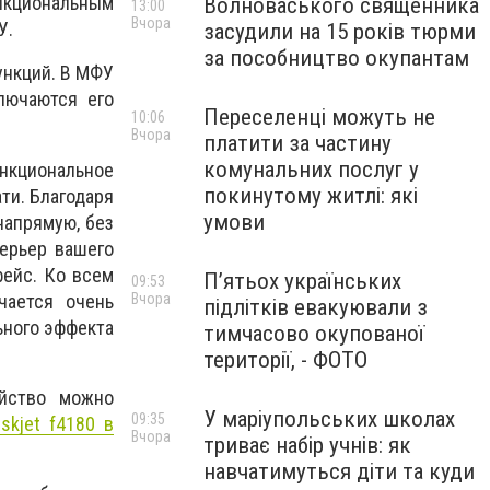
кциональным
Волноваського священника
13:00
Вчора
У.
засудили на 15 років тюрми
за пособництво окупантам
ункций. В МФУ
лючаются его
Переселенці можуть не
10:06
Вчора
платити за частину
комунальних послуг у
нкциональное
покинутому житлі: які
ти. Благодаря
умови
напрямую, без
терьер вашего
фейс. Ко всем
П’ятьох українських
09:53
чается очень
Вчора
підлітків евакуювали з
ьного эффекта
тимчасово окупованої
території, - ФОТО
ойство можно
У маріупольських школах
09:35
kjet f4180 в
Вчора
триває набір учнів: як
навчатимуться діти та куди