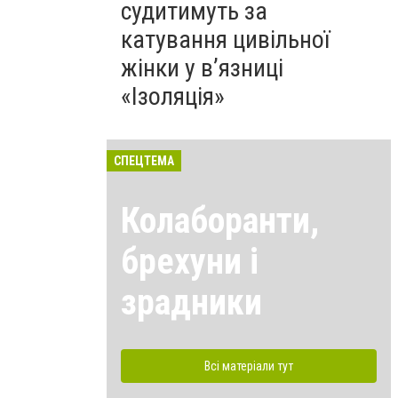
судитимуть за
катування цивільної
жінки у в’язниці
«Ізоляція»
СПЕЦТЕМА
Колаборанти,
брехуни і
зрадники
Всі матеріали тут