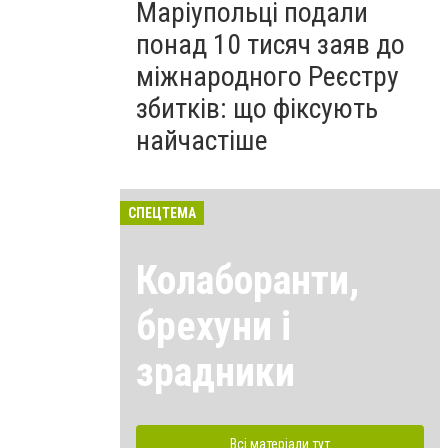
Маріупольці подали
понад 10 тисяч заяв до
міжнародного Реєстру
збитків: що фіксують
найчастіше
СПЕЦТЕМА
Колаборанти,
брехуни і
зрадники
Всі матеріали тут