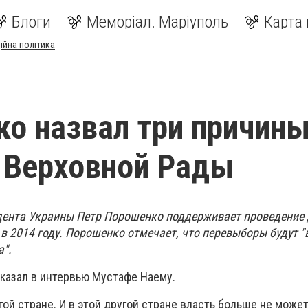
Блоги
Меморіал. Маріуполь
Карта 
ійна політика
о назвал три причины
 Верховной Рады
дента Украины Петр Порошенко поддерживает проведение
в 2014 году. Порошенко отмечает, что перевыборы будут "
а".
казал в интервью Мустафе Наему.
ой стране. И в этой другой стране власть больше не може