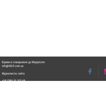
Віримо в повернення до Маріуполя
info@0629.com.ua
Журналисты сайта
+38 (096) 91 303 68
Допускається цитування матеріалів без отримання попередньої згоди 0629.com.ua за
пошукових систем гіперпосилання на цитовані статті не нижче другого абзацу в тек
Матеріали з плашками "Новини компаній", "Промо", "Партнерський матеріал", "Партнер