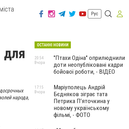
міста
Рус
ОСТАННІ НОВИНИ
 для
"Птахи Одіна" оприлюднили
20:54
Вчора
доти неопубліковані кадри
бойової роботи, - ВІДЕО
Маріуполець Андрій
17:15
 досрочных
Вчора
Бєдняков зіграє тата
волей народа,
Петрика П’яточкина у
новому українському
фільмі, - ФОТО
т