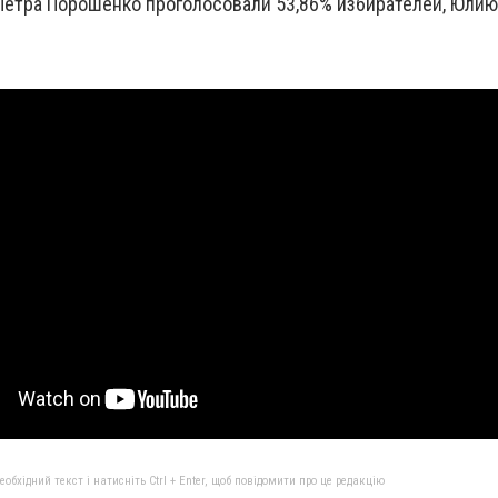
Петра Порошенко проголосовали 53,86% избирателей, Юлию
бхідний текст і натисніть Ctrl + Enter, щоб повідомити про це редакцію