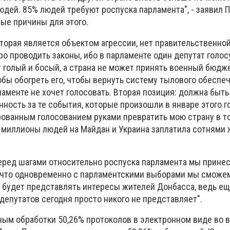
юдей. 85% людей требуют роспуска парламента", - заявил 
ные причины для этого.
оторая является объектом агрессии, нет правительственной
о проводить законы, ибо в парламенте один депутат голосу
 голый и босый, а страна не может принять военный бюдже
обы обогреть его, чтобы вернуть систему тылового обеспеч
рламенте не хочет голосовать. Вторая позиция: должна быть
ность за те события, которые произошли в январе этого год
ованным голосованием руками превратить мою страну в т
 миллионы людей на Майдан и Украина заплатила сотнями ж
 Перед шагами относительно роспуска парламента мы прине
, что одновременно с парламентскими выборами мы сможе
я будет представлять интересы жителей Донбасса, ведь ещ
 депутатов сегодня просто никого не представляет".
ным обработки 50,26% протоколов в электронном виде во 