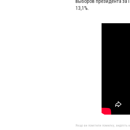
выборов президента за 
13,1%.
Якщо ви помітили помилку, виділіть нео