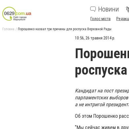
Новини
Голос міста
Редакц
Головна
Порошенко назвал три причины для роспуска Верховной Рады
10:56, 26 травня 2014 р.
Порошенк
роспуска
Кандидат на пост прези
парламентских выборов 
а не интригой президент
Об этом Порошенко расс
"Мы сейчас живем в друг