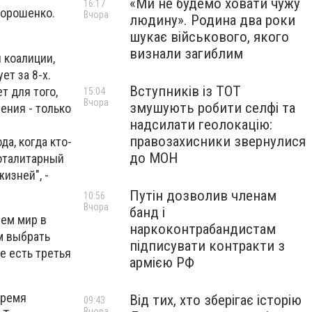
«Ми не будемо ховати чужу
16:17
Порошенко.
Вчора
людину». Родина два роки
шукає військового, якого
визнали загиблим
 коалиции,
ет за 8-х.
Вступників із ТОТ
т для того,
15:04
Вчора
змушують робити селфі та
ения - только
надсилати геолокацію:
правозахисники звернулися
а, когда кто-
до МОН
оталитарный
изней", -
Путін дозволив членам
10:56
Вчора
банд і
сем мир в
наркоконтрабандистам
м выбрать
підписувати контракти з
е есть третья
армією РФ
время
Від тих, хто зберігає історію
09:43
Вчора