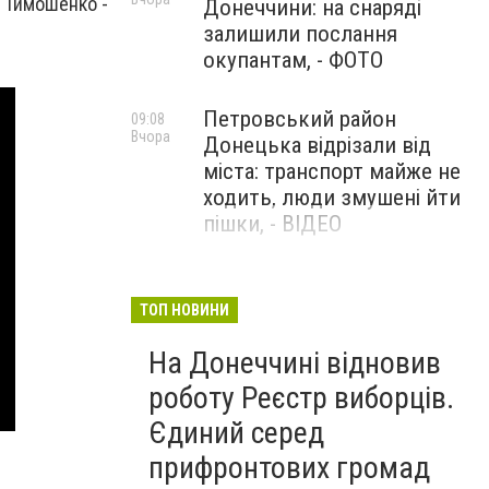
 Тимошенко -
Донеччини: на снаряді
залишили послання
окупантам, - ФОТО
Петровський район
09:08
Вчора
Донецька відрізали від
міста: транспорт майже не
ходить, люди змушені йти
пішки, - ВІДЕО
1624 день повномасштабної
08:54
Вчора
війни. РФ вдарила
ТОП НОВИНИ
«Іскандерами» по Київщині і
На Донеччині відновив
столиці. 15 людей загинули.
В Росії палають
роботу Реєстр виборців.
енергопідстанції та
Єдиний серед
черговий WB
прифронтових громад