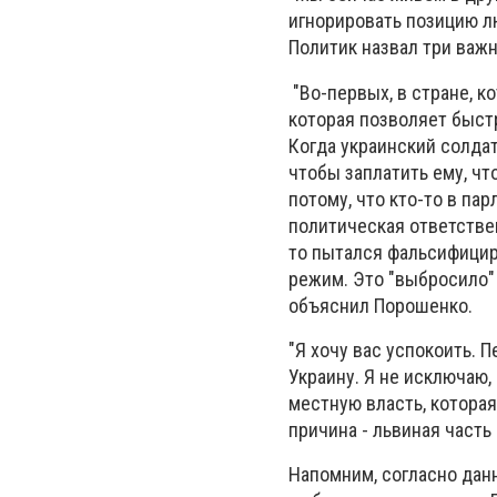
игнорировать позицию л
Политик назвал три важ
"Во-первых, в стране, к
которая позволяет быстр
Когда украинский солдат
чтобы заплатить ему, чт
потому, что кто-то в па
политическая ответствен
то пытался фальсифицир
режим. Это "выбросило"
объяснил Порошенко.
"Я хочу вас успокоить.
Украину. Я не исключаю
местную власть, котора
причина - львиная часть
Напомним, согласно дан