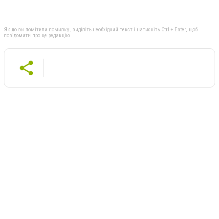
Якщо ви помітили помилку, виділіть необхідний текст і натисніть Ctrl + Enter, щоб
повідомити про це редакцію