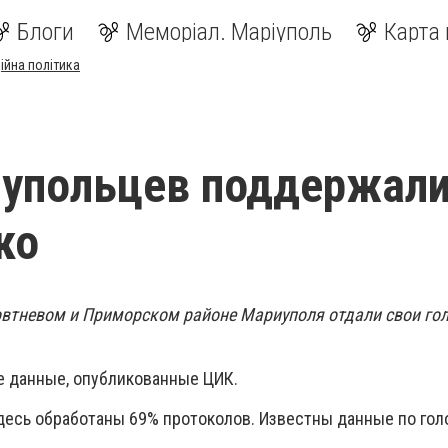
Блоги
Меморіал. Маріуполь
Карта 
ійна політика
иупольцев поддержал
ко
овтневом и Приморском районе Мариуполя отдали свои гол
 данные, опубликованные ЦИК.
здесь обработаны 69% протоколов. Известны данные по го