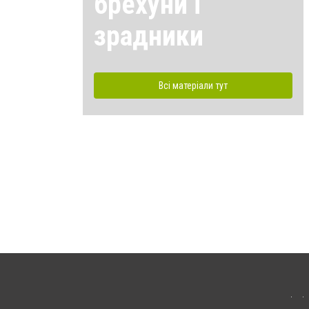
брехуни і
зрадники
Всі матеріали тут