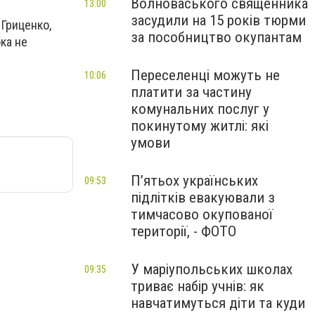
Волноваського священника
13:00
засудили на 15 років тюрми
 Гриценко,
за пособництво окупантам
ка не
Переселенці можуть не
10:06
платити за частину
комунальних послуг у
покинутому житлі: які
умови
П’ятьох українських
09:53
підлітків евакуювали з
тимчасово окупованої
території, - ФОТО
У маріупольських школах
09:35
триває набір учнів: як
навчатимуться діти та куди