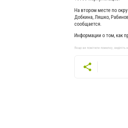
На втором месте по окру
Добкина, Ляшко, Рабино
сообщается.
Информации о том, как п
Якщо ви помітили помилку, виділіть нео