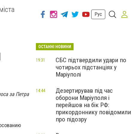
міста
Рус
ОСТАННІ НОВИНИ
и
СБС підтвердили удари по
19:31
чотирьох підстанціях у
Маріуполі
Дезертирував під час
14:44
оса за Петра
оборони Маріуполя і
перейшов на бік РФ:
прикордоннику повідомили
про підозру
лосованию