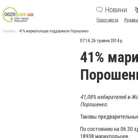
Новини
Голос міста
Редакц
Головна
41% мариупольцев поддержали Порошенко
07:14, 26 травня 2014 р.
41% мар
Порошен
41,08% избирателей в Ж
Порошенко.
Таковы предварительные
По состоянию на 06.30 
18938 мариупольцев.