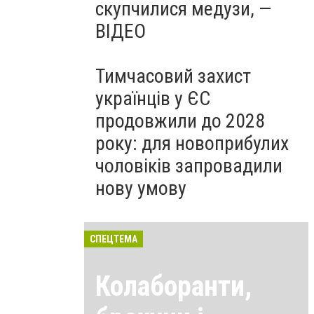
скупчилися медузи, —
ВІДЕО
Тимчасовий захист
українців у ЄС
продовжили до 2028
року: для новоприбулих
чоловіків запровадили
нову умову
СПЕЦТЕМА
Колаборанти,