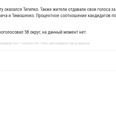
гу оказался Тигипко. Также жители отдавали свои голоса за
вича и Тимошенко. Процентное соотношение кандидатов по
роголосовал 58 округ, на данный момент нет.
бхідний текст і натисніть Ctrl + Enter, щоб повідомити про це редакцію