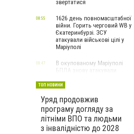
звертатися
1626 день повномасштабної
08:55
війни. Горить черговий WB у
Єкатеринбурзі. ЗСУ
атакували військові цілі у
Маріуполі
В окупованому Маріуполі
08:47
БПЛА знову атакували
енергетичну інфраструктуру,
— ВІДЕО
ТОП НОВИНИ
Уряд продовжив
програму догляду за
літніми ВПО та людьми
з інвалідністю до 2028