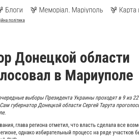
Блоги
Меморіал. Маріуполь
Карта 
ійна політика
ор Донецкой области
олосовал в Мариуполе
очередные выборы Президента Украины проходят в 9 из 22
 Сам губернатор Донецкой области Сергей Тарута проголос
ле.
ания, глава региона отметил, что власть сделала все воз
егионе, однако избирательный процесс на ряде участков 