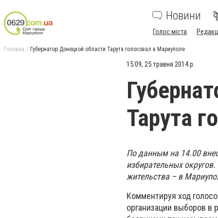
Новини
Голос міста
Редакц
Головна
Губернатор Донецкой области Тарута голосовал в Мариуполе
15:09, 25 травня 2014 р.
Губернат
Тарута г
По данным на 14.00 вне
избирательных округов.
жительства – в Мариупо
Комментируя ход голосов
организации выборов в р