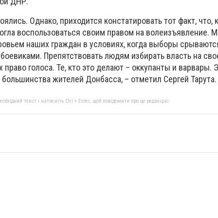
мой ДНР.
оялись. Однако, приходится констатировать тот факт, что, 
могла воспользоваться своим правом на волеизъявление. 
ровьем наших граждан в условиях, когда выборы срываютс
боевиками. Препятствовать людям избирать власть на сво
х право голоса. Те, кто это делают – оккупанты и варвары.
большинства жителей Донбасса, – отметил Сергей Тарута
бхідний текст і натисніть Ctrl + Enter, щоб повідомити про це редакцію