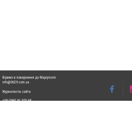
Віримо в повернення до Маріуполя
info@0629.com.ua
Журналисты сайта
+38 (096) 91 303 68
Допускається цитування матеріалів без отримання попередньої згоди 0629.com.ua за
пошукових систем гіперпосилання на цитовані статті не нижче другого абзацу в тек
Матеріали з плашками "Новини компаній", "Промо", "Партнерський матеріал", "Партнер