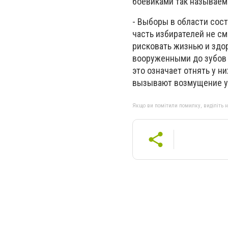
боевиками так называе
- Выборы в области сост
часть избирателей не с
рисковать жизнью и здо
вооруженными до зубов 
это означает отнять у ни
вызывают возмущение у 
Якщо ви помітили помилку, виділіть нео