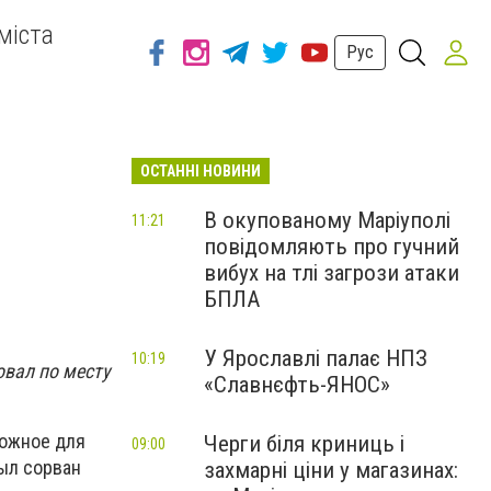
міста
Рус
ОСТАННІ НОВИНИ
В окупованому Маріуполі
11:21
повідомляють про гучний
вибух на тлі загрози атаки
БПЛА
У Ярославлі палає НПЗ
10:19
овал по месту
«Славнєфть-ЯНОС»
можное для
Черги біля криниць і
09:00
был сорван
захмарні ціни у магазинах: