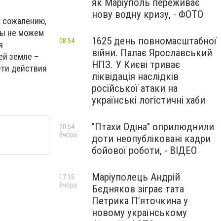
як Маріуполь переживає
нову водну кризу, - ФОТО
к сожалению,
Мы не можем
1625 день повномасштабної
08:54
я
війни. Палає Ярославський
ей земле –
НПЗ. У Києві триває
 Эти действия
ліквідація наслідків
.
російської атаки на
українські логістичні хаби
"Птахи Одіна" оприлюднили
20:54
Вчора
доти неопубліковані кадри
бойової роботи, - ВІДЕО
Маріуполець Андрій
17:15
Вчора
Бєдняков зіграє тата
Петрика П’яточкина у
новому українському