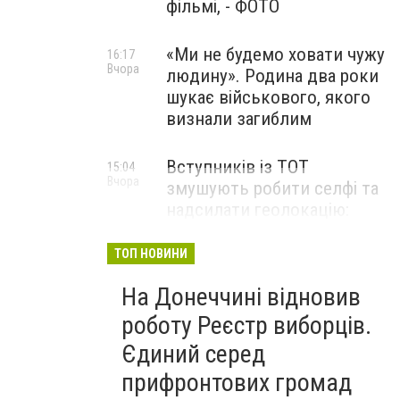
фільмі, - ФОТО
«Ми не будемо ховати чужу
16:17
Вчора
людину». Родина два роки
шукає військового, якого
визнали загиблим
Вступників із ТОТ
15:04
Вчора
змушують робити селфі та
надсилати геолокацію:
правозахисники звернулися
до МОН
ТОП НОВИНИ
На Донеччині відновив
роботу Реєстр виборців.
Єдиний серед
прифронтових громад