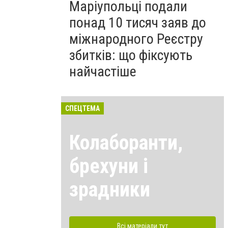
Маріупольці подали
понад 10 тисяч заяв до
міжнародного Реєстру
збитків: що фіксують
найчастіше
СПЕЦТЕМА
Колаборанти,
брехуни і
зрадники
Всі матеріали тут