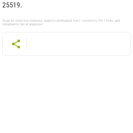
25519.
Якщо ви помітили помилку, виділіть необхідний текст і натисніть Ctrl + Enter, щоб
повідомити про це редакцію