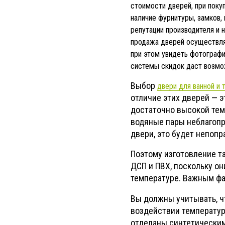
стоимости дверей, при покуп
наличие фурнитуры, замков, 
репутации производителя и н
продажа дверей осуществляе
при этом увидеть фотографи
системы скидок даст возмо
Выбор
двери для ванной и 
отличие этих дверей — э
достаточно высокой тем
водяные пары неблагопр
двери, это будет непопр
Поэтому изготовление т
ДСП и ПВХ, поскольку о
температуре. Важным фа
Вы должны учитывать, ч
воздействии температур
отделаны синтетическим