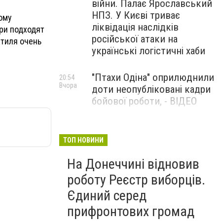
війни. Палає Ярославський
НПЗ. У Києві триває
ому
ліквідація наслідків
ри подходят
російської атаки на
стиля очень
українські логістичні хаби
"Птахи Одіна" оприлюднили
20:54
Вчора
доти неопубліковані кадри
бойової роботи, - ВІДЕО
Маріуполець Андрій
17:15
Вчора
Бєдняков зіграє тата
ТОП НОВИНИ
Петрика П’яточкина у
На Донеччині відновив
новому українському
фільмі, - ФОТО
роботу Реєстр виборців.
Єдиний серед
прифронтових громад