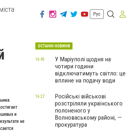
міста
Рус
ОСТАННІ НОВИНИ
й
У Маріуполі щодня на
16:45
чотири години
відключатимуть світло: це
вплине на подачу води
Російські військові
16:27
рынка
розстріляли українського
достигает
полоненого у
ешевых и
Волноваському районі, —
езультате не
прокуратура
асается