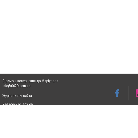
Віримо в повернення до Маріуполя
info@0629.com.ua
Журналисты сайта
+38 (096) 91 303 68
Допускається цитування матеріалів без отримання попередньої згоди 0629.com.ua за
пошукових систем гіперпосилання на цитовані статті не нижче другого абзацу в тек
Матеріали з плашками "Новини компаній", "Промо", "Партнерський матеріал", "Партнер