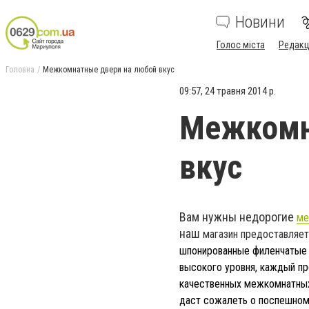
Новини
Голос міста
Редакц
Головна
Межкомнатные двери на любой вкус
09:57, 24 травня 2014 р.
Межкомн
вкус
Вам нужны недорогие
ме
наш
магазин
предоставляет
шпонированные филенчатые 
высокого уровня, каждый пр
качественных межкомнатных 
даст сожалеть о поспешном 