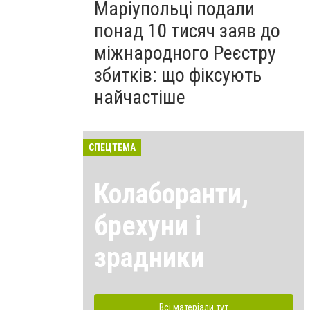
Маріупольці подали
понад 10 тисяч заяв до
міжнародного Реєстру
збитків: що фіксують
найчастіше
СПЕЦТЕМА
Колаборанти,
брехуни і
зрадники
Всі матеріали тут