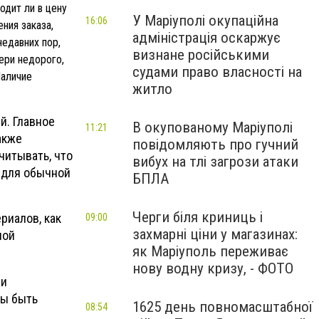
одит ли в цену
У Маріуполі окупаційна
16:06
ния заказа,
адміністрація оскаржує
недавних пор,
визнане російськими
ери недорого,
судами право власності на
Наличие
житло
й. Главное
В окупованому Маріуполі
11:21
акже
повідомляють про гучний
читывать, что
вибух на тлі загрози атаки
 для обычной
БПЛА
Черги біля криниць і
риалов, как
09:00
захмарні ціни у магазинах:
ной
як Маріуполь переживає
нову водну кризу, - ФОТО
ри
ны быть
1625 день повномасштабної
08:54