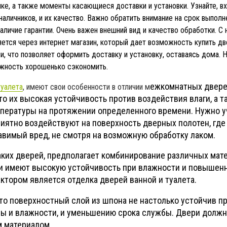
ке, а также моменты касающиеся доставки и установки. Узнайте, вх
наличников, и их качество. Важно обратить внимание на срок выполне
аличие гарантии. Очень важен внешний вид и качество обработки. С 
тся через интернет магазин, который дает возможность купить дв
и, что позволяет оформить доставку и установку, оставаясь дома. 
жность хорошенько сэкономить.
ежкомнатных двере
туалета
, имеют свои особенности в отличии м
то их высокая устойчивость против воздействия влаги, а т
пературы на протяжении определенного времени. Нужно у
иятно воздействуют на поверхность дверных полотен, где
авимый вред, не смотря на возможную обработку лаком.
аких дверей, предполагает комбинирование различных мате
ни имеют высокую устойчивость при влажности и повышен
ктором является отделка дверей ванной и туалета.
то поверхностный слой из шпона не настолько устойчив п
ы и влажности, и уменьшению срока службы. Двери долж
 материалом.