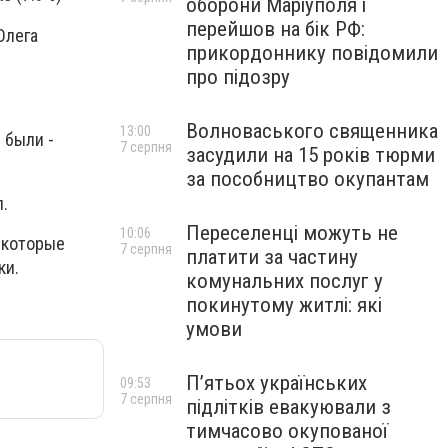
оборони Маріуполя і
перейшов на бік РФ:
Олега
прикордоннику повідомили
про підозру
Волноваського священника
13:00
 были -
7 серпня
засудили на 15 років тюрми
за пособництво окупантам
.
Переселенці можуть не
10:06
 которые
7 серпня
платити за частину
ки.
комунальних послуг у
покинутому житлі: які
умови
П’ятьох українських
09:53
7 серпня
підлітків евакуювали з
тимчасово окупованої