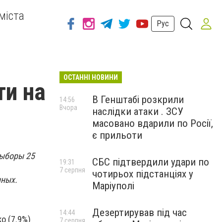
міста
Рус
ОСТАННІ НОВИНИ
ти на
В Генштабі розкрили
14:56
Вчора
наслідки атаки . ЗСУ
масовано вдарили по Росії,
є прильоти
выборы 25
СБС підтвердили удари по
19:31
7 серпня
чотирьох підстанціях у
нных.
Маріуполі
Дезертирував під час
14:44
о (7.9%)
7 серпня