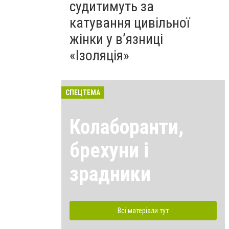
судитимуть за
катування цивільної
жінки у в’язниці
«Ізоляція»
СПЕЦТЕМА
Колаборанти,
брехуни і
зрадники
Всі матеріали тут