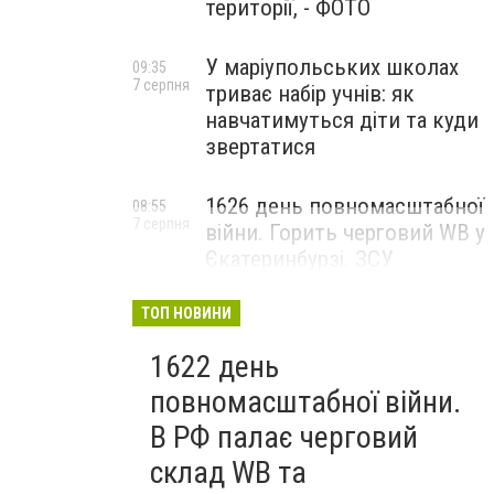
території, - ФОТО
У маріупольських школах
09:35
7 серпня
триває набір учнів: як
навчатимуться діти та куди
звертатися
1626 день повномасштабної
08:55
7 серпня
війни. Горить черговий WB у
Єкатеринбурзі. ЗСУ
атакували військові цілі у
Маріуполі
ТОП НОВИНИ
1622 день
повномасштабної війни.
В РФ палає черговий
склад WB та