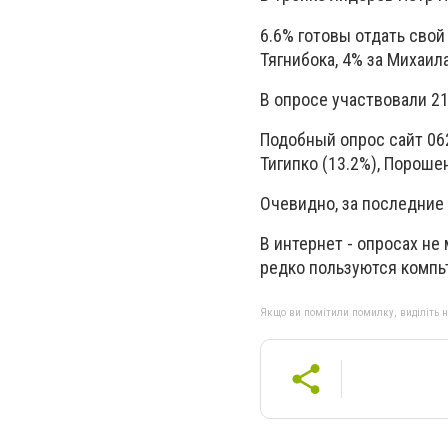
6.6% готовы отдать свой
Тягнибока, 4% за Михаил
В опросе участвовали 21
Подобный опрос сайт 062
Тигипко (13.2%), Порошен
Очевидно, за последние 
В интернет - опросах н
редко пользуются компьт
Якщо ви помітили помилку, виділіть нео