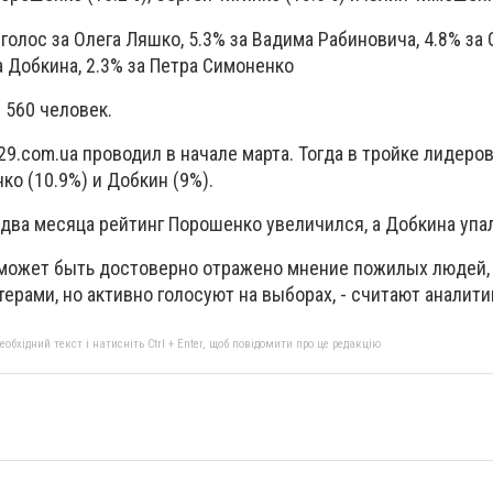
 голос за Олега Ляшко, 5.3% за Вадима Рабиновича, 4.8% за 
а Добкина, 2.3% за Петра Симоненко
 560 человек.
9.com.ua проводил в начале марта. Тогда в тройке лидеров
ко (10.9%) и Добкин (9%).
два месяца рейтинг Порошенко увеличился, а Добкина упал
е может быть достоверно отражено мнение пожилых людей,
ерами, но активно голосуют на выборах, - считают аналити
бхідний текст і натисніть Ctrl + Enter, щоб повідомити про це редакцію