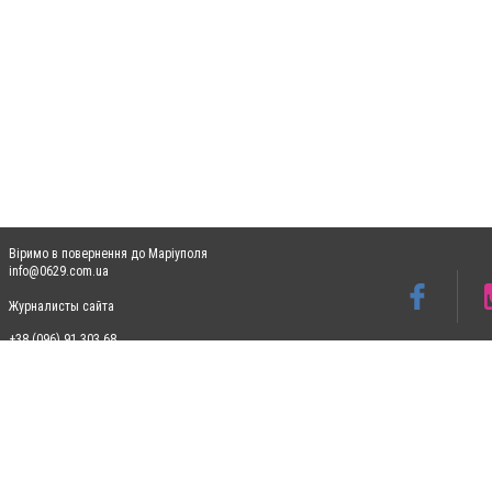
Віримо в повернення до Маріуполя
info@0629.com.ua
Журналисты сайта
+38 (096) 91 303 68
Допускається цитування матеріалів без отримання попередньої згоди 0629.com.ua за
пошукових систем гіперпосилання на цитовані статті не нижче другого абзацу в тек
Матеріали з плашками "Новини компаній", "Промо", "Партнерський матеріал", "Партнер
Реклама на сайті
Ф