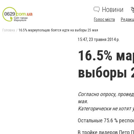
Новини
Голос міста
Редакц
Головна
16.5% мариупольцев боятся идти на выборы 25 мая
15:47, 23 травня 2014 р.
16.5% ма
выборы 
Согласно опросу, прове
мая.
Категорически не хотят
Остальные 75.6 % респо
В тройке лидеров Петр П