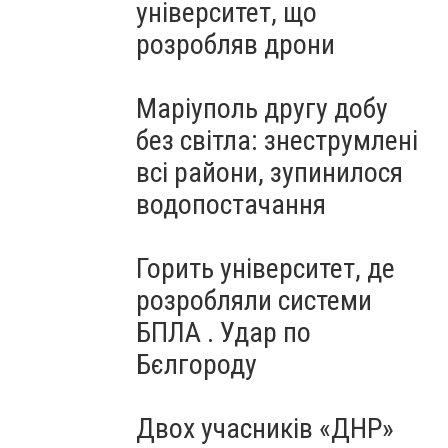
університет, що
розробляв дрони
Маріуполь другу добу
без світла: знеструмлені
всі райони, зупинилося
водопостачання
Горить університет, де
розробляли системи
БПЛА . Удар по
Бєлгороду
Двох учасників «ДНР»