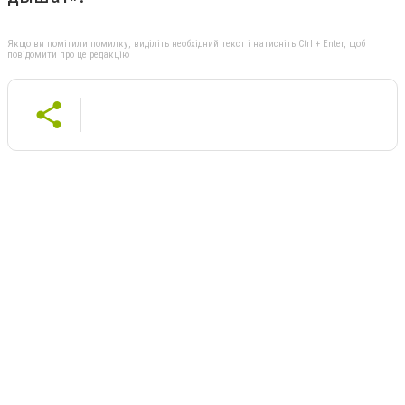
Якщо ви помітили помилку, виділіть необхідний текст і натисніть Ctrl + Enter, щоб
повідомити про це редакцію