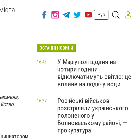
міста
Рус
ОСТАННІ НОВИНИ
У Маріуполі щодня на
16:45
чотири години
відключатимуть світло: це
вплине на подачу води
несмена,
Російські військові
16:27
айство
розстріляли українського
полоненого у
Волноваському районі, —
прокуратура
инициатором