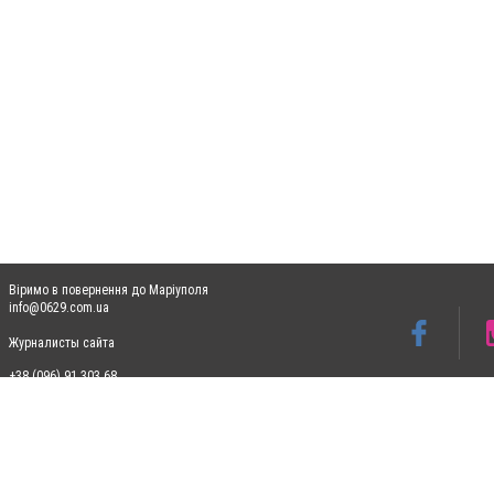
Віримо в повернення до Маріуполя
info@0629.com.ua
Журналисты сайта
+38 (096) 91 303 68
Допускається цитування матеріалів без отримання попередньої згоди 0629.com.ua за
пошукових систем гіперпосилання на цитовані статті не нижче другого абзацу в тек
Матеріали з плашками "Новини компаній", "Промо", "Партнерський матеріал", "Партнер