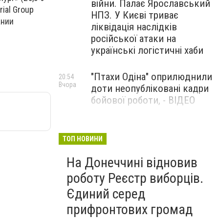
війни. Палає Ярославський
ial Group
НПЗ. У Києві триває
ании
ліквідація наслідків
російської атаки на
українські логістичні хаби
"Птахи Одіна" оприлюднили
20:54
Вчора
доти неопубліковані кадри
бойової роботи, - ВІДЕО
Маріуполець Андрій
17:15
Вчора
Бєдняков зіграє тата
ТОП НОВИНИ
Петрика П’яточкина у
На Донеччині відновив
новому українському
фільмі, - ФОТО
роботу Реєстр виборців.
Єдиний серед
прифронтових громад