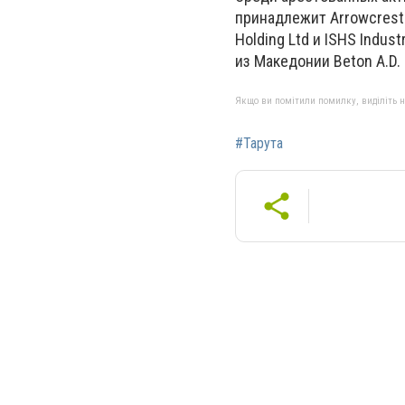
принадлежит Arrowcrest L
Holding Ltd и ISHS Indust
из Македонии Beton A.D.
Якщо ви помітили помилку, виділіть нео
#Тарута