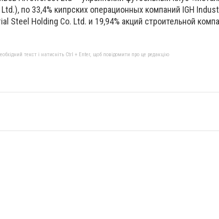
td.), по 33,4% кипрских операционных компаний IGH Industr
rial Steel Holding Co. Ltd. и 19,94% акций строительной комп
бхідний текст і натисніть Ctrl + Enter, щоб повідомити про це редакцію