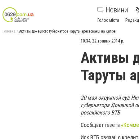
Новини
Голос міста
Редакц
Головна
Активы донецкого губернатора Таруты арестованы на Кипре
10:34, 22 травня 2014 р.
Активы д
Таруты а
20 мая окружной суд Ни
губернатора Донецкой о
российского ВТБ
Сообщает газета
«Комме
Иск ВТБ связан с креди