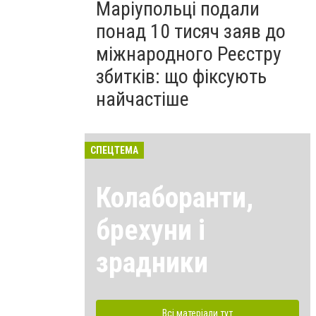
Маріупольці подали
понад 10 тисяч заяв до
міжнародного Реєстру
збитків: що фіксують
найчастіше
СПЕЦТЕМА
Колаборанти,
брехуни і
зрадники
Всі матеріали тут