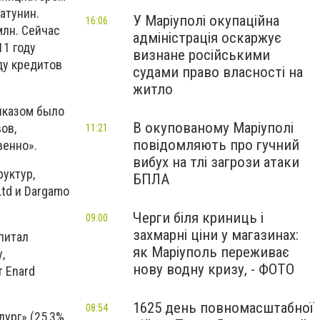
атунин.
У Маріуполі окупаційна
16:06
млн. Сейчас
адміністрація оскаржує
11 году
визнане російськими
ду кредитов
судами право власності на
житло
иказом было
В окупованому Маріуполі
ов,
11:21
повідомляють про гучний
венно».
вибух на тлі загрози атаки
руктур,
БПЛА
td и Dargamo
Черги біля криниць і
09:00
захмарні ціни у магазинах:
апитал
як Маріуполь переживає
,
нову водну кризу, - ФОТО
т Enard
1625 день повномасштабної
08:54
лург» (25,3%