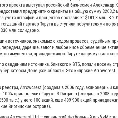
этого проекта выступал российский бизнесмен Александр К
предоставил предприятию кредиты на общую сумму $203,2 
з учета штрафов и процентов составляет $181,3 млн. В 20
о тогдашний партнер Тарута выступили поручителями по ря
 $30 млн солидарно.
ации источников, знакомых с ходом процесса, судебным пр
передача, дарение, залог и любое иное обременение актив
ого имущества, принадлежащих Таруте напрямую или кос
по сведениям источника, близкого к ВТБ, попали восемь ст
убернатором Донецкой области. Это кипрские Arrowcrest L
о реестра, Arrowcrest (создана в 2006 году, акционерный к
на 100% принадлежит Таруте. В Dargamo (создана в 2008 году
500 тыс.) у него 100 акций, еще 499 900 акций принадлежа
ские Виргинские острова).
вов Arrowcrest Ltd — украинский футбольный клуб «Метал