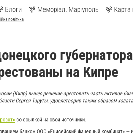
Блоги
Меморіал. Маріуполь
Карта 
ійна політика
онецкого губернатора
рестованы на Кипре
косии (Кипр) вынес решение арестовать часть активов биз
бласти Сергея Таруты, удовлетворив таким образом ходат
рсант»
со ссылкой на свои источники.
тованием банком ООО «Енисейский фанерный комбинат» — 