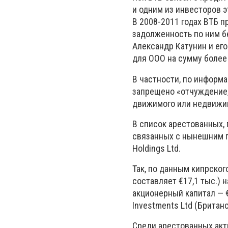
и одним из инвесторов 
В 2008-2011 годах ВТБ 
задолженность по ним бе
Александр Катунин и ег
для ООО на сумму более
В частности, по информ
запрещено «отчуждение, 
движимого или недвижим
В список арестованных, 
связанных с нынешним г
Holdings Ltd.
Так, по данным кипрског
составляет €17,1 тыс.) 
акционерный капитал — €
Investments Ltd (Британ
Среди арестованных акти