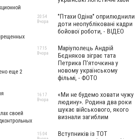
екционной
"Птахи Одіна" оприлюднили
20:54
Вчора
доти неопубліковані кадри
бойової роботи, - ВІДЕО
апрещенных
Маріуполець Андрій
17:15
Вчора
Бєдняков зіграє тата
Петрика П’яточкина у
новому українському
ено еще 2
фільмі, - ФОТО
ля
«Ми не будемо ховати чужу
16:17
Вчора
людину». Родина два роки
шукає військового, якого
лах своей
визнали загиблим
одконтрольных
Вступників із ТОТ
15:04
Вчора