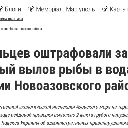
Блоги
Меморіал. Маріуполь
Карта 
ійна політика
тории Новоазовского района
льцев оштрафовали за
ый вылов рыбы в вод
ии Новоазовского рай
ственной экологической инспекции Азовского моря на тер
ходе рейдовой проверки выявлено 2 факта грубого наруше
. 4 Кодекса Украины об административных правонарушениях