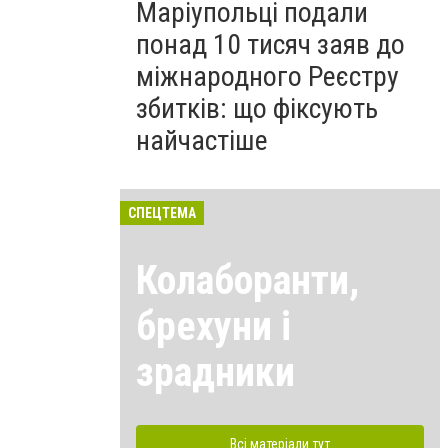
Маріупольці подали
понад 10 тисяч заяв до
міжнародного Реєстру
збитків: що фіксують
найчастіше
СПЕЦТЕМА
Колаборанти,
брехуни і
зрадники
Всі матеріали тут