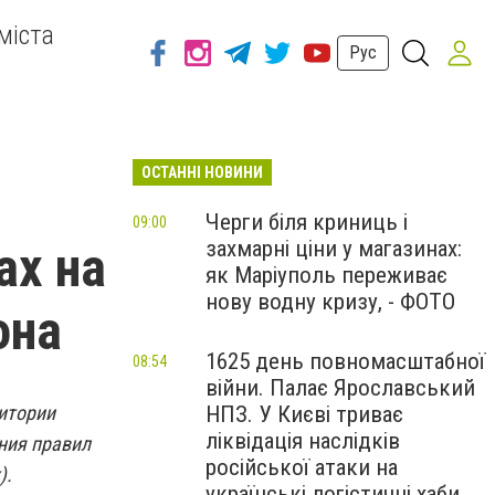
міста
Рус
ОСТАННІ НОВИНИ
Черги біля криниць і
09:00
захмарні ціни у магазинах:
ах на
як Маріуполь переживає
нову водну кризу, - ФОТО
она
1625 день повномасштабної
08:54
війни. Палає Ярославський
ритории
НПЗ. У Києві триває
ліквідація наслідків
ния правил
російської атаки на
).
українські логістичні хаби