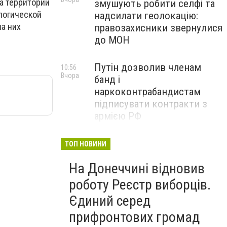
а территории
змушують робити селфі та
ологической
надсилати геолокацію:
а них
правозахисники звернулися
до МОН
Путін дозволив членам
10:56
Вчора
банд і
наркоконтрабандистам
підписувати контракти з
армією РФ
Від тих, хто зберігає історію
09:43
ТОП НОВИНИ
Вчора
Донеччини: на снаряді
На Донеччині відновив
залишили послання
окупантам, - ФОТО
роботу Реєстр виборців.
Єдиний серед
прифронтових громад