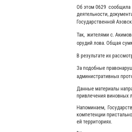
Об этом 0629 сообщила 
деятельности, документ
Государственной Азовск
Так, жителями с. Акимо
орудий лова. Общая сумм
В результате их рассмо
За подобные правонаруш
административных прото
Данные материалы напра
привлечения виновных л
Напоминаем, Государств
компетенции пристально
ей территориях.