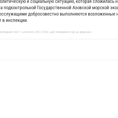
олитическую и социальную ситуацию, которая сложилась н
 на подконтрольной Государственной Азовской морской эк
 госслужащими добросовестно выполняются возложенные н
т в инспекции.
бхідний текст і натисніть Ctrl + Enter, щоб повідомити про це редакцію