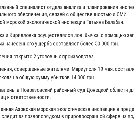
главный специалист отдела анализа и планирования инсп
ального обеспечения, связей с общественностью и СМИ
ой морской экологической инспекции Татьяна
Балабан.
вка и Кирилловка осуществлялся лов бычка с помощью з
а нанесенного ущерба составляет более 50 000 грн.
трения открыто 2 уголовных производства.
ения, совершенные жителями Мариуполя 19 мая, составл
кола на общую сумму убытков 14 000 грн.
влены в Новоазовский районный суд Донецкой области д
иц к ответственности.
енная Азовская морская экологическая инспекция в преде
 следит за правопорядком в природоохранной сфере на п