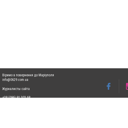
Віримо в повернення до Маріуполя
info@0629.com.ua
Журналисты сайта
+38 (096) 91 303 68
Допускається цитування матеріалів без отримання попередньої згоди 0629.com.ua за
пошукових систем гіперпосилання на цитовані статті не нижче другого абзацу в тек
Матеріали з плашками "Новини компаній", "Промо", "Партнерський матеріал", "Партнер