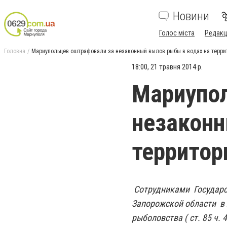
Новини
Голос міста
Редакц
Головна
Мариупольцев оштрафовали за незаконный вылов рыбы в водах на терри
18:00, 21 травня 2014 р.
Мариупо
незаконн
территор
Сотрудниками
Государ
Запорожской области в 
рыболовства ( ст. 85 ч