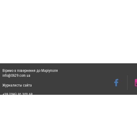
Віримо в повернення до Маріуполя
info@0629.com.ua
Журналисты сайта
+38 (096) 91 303 68
Допускається цитування матеріалів без отримання попередньої згоди 0629.com.ua за
пошукових систем гіперпосилання на цитовані статті не нижче другого абзацу в тек
Матеріали з плашками "Новини компаній", "Промо", "Партнерський матеріал", "Партнер
Реклама на сайті
Ф