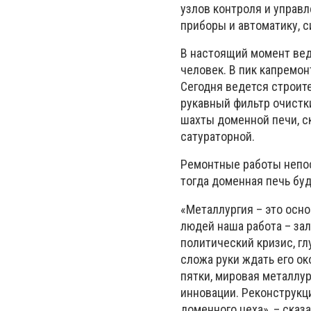
узлов контроля и управ
приборы и автоматику, 
В настоящий момент вед
человек. В пик капремон
Сегодня ведется строит
рукавный фильтр очистк
шахты доменной печи, ск
сатураторной.
Ремонтные работы непос
тогда доменная печь буд
«Металлургия – это осн
людей наша работа – зал
политический кризис, г
сложа руки ждать его ок
пятки, мировая металлу
инновации. Реконструкц
доменного цеха», – ска