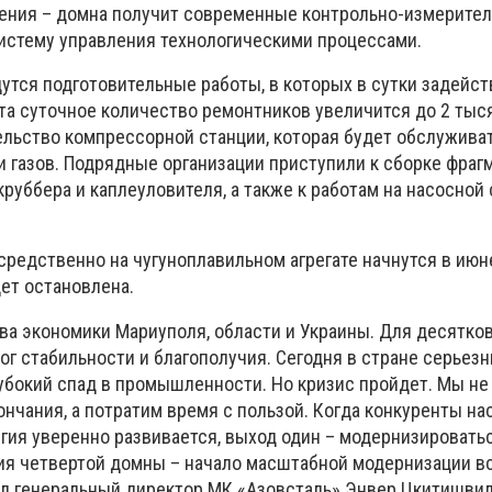
ления – домна получит современные контрольно-измерите
систему управления технологическими процессами.
утся подготовительные работы, в которых в сутки задейст
та суточное количество ремонтников увеличится до 2 тыс
ельство компрессорной станции, которая будет обслужива
и газов. Подрядные организации приступили к сборке фраг
руббера и каплеуловителя, а также к работам на насосной 
редственно на чугуноплавильном агрегате начнутся в июн
ет остановлена.
ова экономики Мариуполя, области и Украины. Для десятко
ог стабильности и благополучия. Сегодня в стране серьез
лубокий спад в промышленности. Но кризис пройдет. Мы не
ончания, а потратим время с пользой. Когда конкуренты на
ргия уверенно развивается, выход один – модернизировать
ия четвертой домны – начало масштабной модернизации в
зал генеральный директор МК «Азовсталь» Энвер Цкитишвил