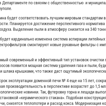
в Департаменте по связям с общественностью и муницип
уполе.
мна будет соответствовать лучшим мировым стандартам в
ости. Планируется достижение перспективного норматива
воздуха. Выделение пыли в атмосферу снизится на 340 тонн 
 будет кардинально изменена система аспирации литейных 
ектрофильтров смонтируют новые рукавные фильтры с им
амый современный и эффективный тип установок очистки г
росов появится мощная система удаления газа и пыли, бу
 и шлака крышками, что также даст ощутимый экологическ
срок эксплуатации доменной печи № 4 еще на 15 лет, сокр
вая производительность в перспективе возрастет до 1,5 млн
нологические новинки. Так, футеровку горна и лещади выпо
установкой «керамического стакана». Подобная конструкци
чи, снизятся теплопотери и расход кокса. Модернизация к