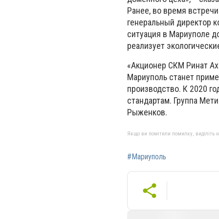
Ранее, во время встреч
генеральный директор к
ситуация в Мариуполе до
реализует экологически
«Акционер СКМ Ринат Ах
Мариуполь станет приме
производство. К 2020 г
стандартам. Группа Мет
Рыженков.
Якщо ви помітили помилку, виділіть нео
#Мариуполь