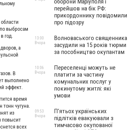
оборони Маріуполя і
альному
перейшов на бік РФ:
прикордоннику повідомили
про підозру
 области
 по выбросам
в год.
Волноваського священника
13:00
Вчора
засудили на 15 років тюрми
дворов, а
за пособництво окупантам
пульсной
Переселенці можуть не
10:06
Вчора
азов. В
платити за частину
дет выполнено
комунальних послуг у
ий эффект.
покинутому житлі: які
умови
атится время
 тонн чугуна.
П’ятьох українських
09:53
лнят из
Вчора
підлітків евакуювали з
я повысит
тимчасово окупованої
оснется всех