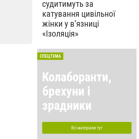
судитимуть за
катування цивільної
жінки у в’язниці
«Ізоляція»
СПЕЦТЕМА
Колаборанти,
брехуни і
зрадники
Всі матеріали тут