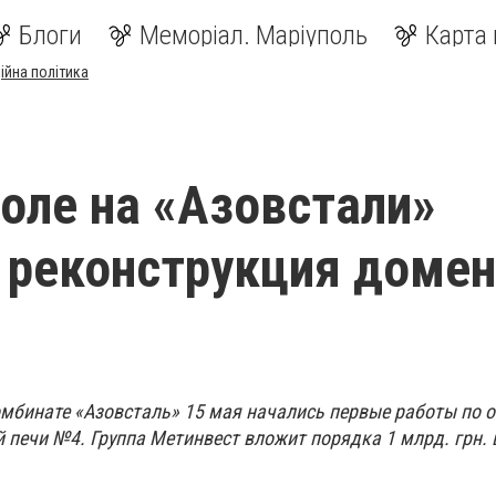
Блоги
Меморіал. Маріуполь
Карта 
ійна політика
оле на «Азовстали»
 реконструкция доме
омбинате «Азовсталь»
15 мая
начались первые работы по 
 печи №4.
Группа Метинвест вложит порядка 1 млрд. грн. 