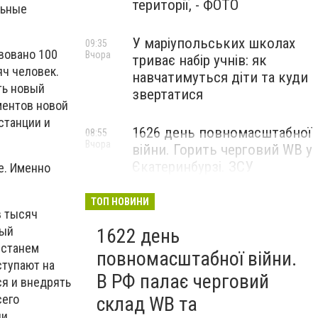
території, - ФОТО
льные
У маріупольських школах
09:35
вовано 100
Вчора
триває набір учнів: як
яч человек.
навчатимуться діти та куди
ть новый
звертатися
ментов новой
станции и
1626 день повномасштабної
08:55
Вчора
війни. Горить черговий WB у
Єкатеринбурзі. ЗСУ
е. Именно
атакували військові цілі у
Маріуполі
ТОП НОВИНИ
в тысяч
ный
1622 день
 станем
повномасштабної війни.
ступают на
В РФ палає черговий
ся и внедрять
сего
склад WB та
и.