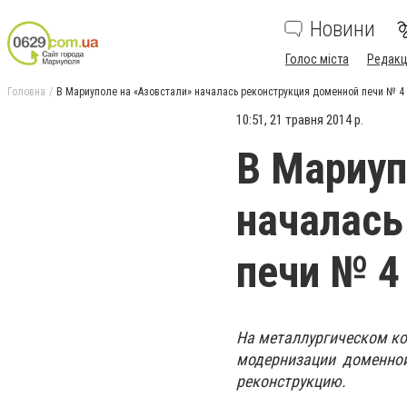
Новини
Голос міста
Редакц
Головна
В Мариуполе на «Азовстали» началась реконструкция доменной печи № 4
10:51, 21 травня 2014 р.
В Мариуп
началась
печи № 4
На металлургическом к
модернизации
доменной
реконструкцию.