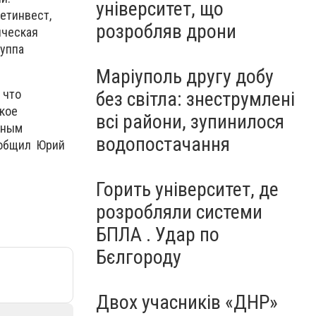
університет, що
етинвест,
розробляв дрони
ическая
руппа
Маріуполь другу добу
 что
без світла: знеструмлені
ское
всі райони, зупинилося
дным
водопостачання
ообщил Юрий
Горить університет, де
розробляли системи
БПЛА . Удар по
Бєлгороду
Двох учасників «ДНР»