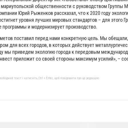
и мариупольской общественности с руководством Группы М
омпании Юрий Рыженков рассказал, что к 2020 году эколог
стигнет уровня лучших мировых стандартов – для этого Г
е программы и модернизирует производство.
метов поставил перед нами конкретную цель. Мы обещали,
ром для всех городов, в которых действует металлургиче
оду мы приведем экологию города к передовым междунаро
инвест приложит со своей стороны максимум усилий», – с
бхідний текст і натисніть Ctrl + Enter, щоб повідомити про це редакцію