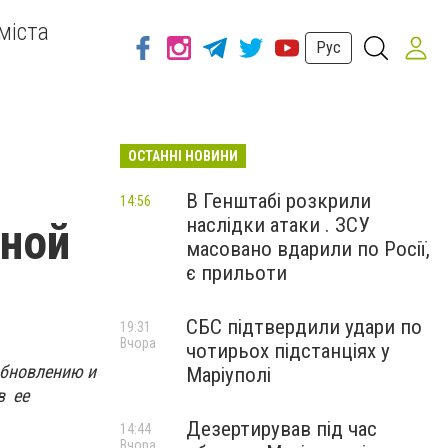
міста
Рус
ОСТАННІ НОВИНИ
В Генштабі розкрили
14:56
наслідки атаки . ЗСУ
нной
масовано вдарили по Росії,
є прильоти
СБС підтвердили удари по
19:31
Вчора
чотирьох підстанціях у
обновлению и
Маріуполі
в ее
Дезертирував під час
14:44
Вчора