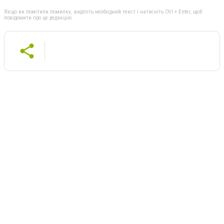
Якщо ви помітили помилку, виділіть необхідний текст і натисніть Ctrl + Enter, щоб
повідомити про це редакцію