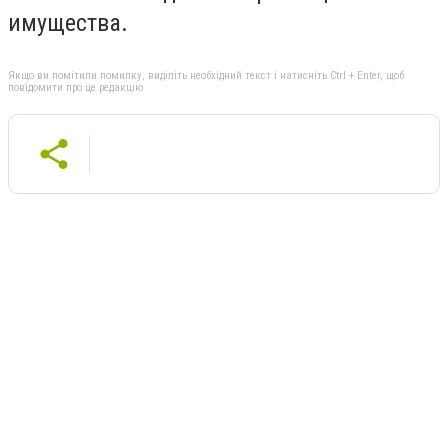
имущества.
Якщо ви помітили помилку, виділіть необхідний текст і натисніть Ctrl + Enter, щоб
повідомити про це редакцію