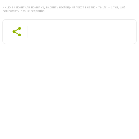
Якщо ви помітили помилку, виділіть необхідний текст і натисніть Ctrl + Enter, щоб
повідомити про це редакцію