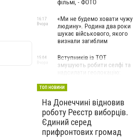
фільмі, - ФОТО
«Ми не будемо ховати чужу
16:17
Вчора
людину». Родина два роки
шукає військового, якого
визнали загиблим
Вступників із ТОТ
15:04
Вчора
змушують робити селфі та
надсилати геолокацію:
правозахисники звернулися
до МОН
ТОП НОВИНИ
На Донеччині відновив
роботу Реєстр виборців.
Єдиний серед
прифронтових громад