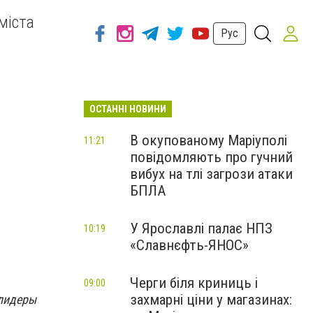
міста
Рус
ОСТАННІ НОВИНИ
В окупованому Маріуполі
11:21
повідомляють про гучний
вибух на тлі загрози атаки
БПЛА
У Ярославлі палає НПЗ
10:19
«Славнєфть-ЯНОС»
Черги біля криниць і
09:00
захмарні ціни у магазинах:
 лидеры