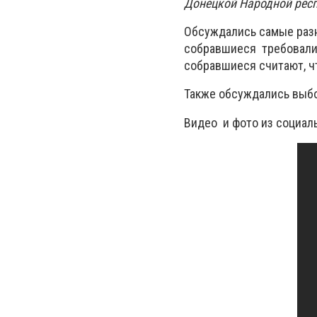
Донецкой Народной респ
Обсуждались самые разны
собравшиеся требовали 
собравшиеся считают, ч
Также обсуждались выбо
Видео и фото из социаль