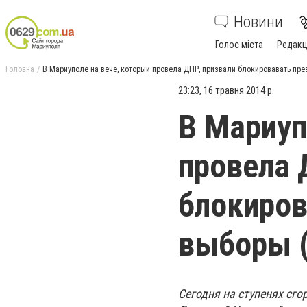
Новини
Голос міста
Редакц
Головна
В Мариуполе на вече, который провела ДНР, призвали блокировавать пр
23:23, 16 травня 2014 р.
В Мариуп
провела 
блокиров
выборы 
Сегодня на ступенях сго