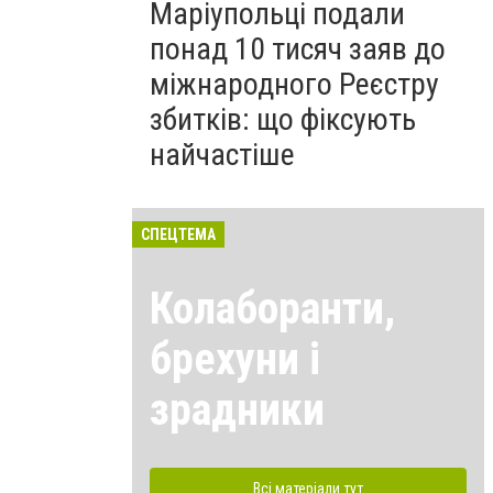
Маріупольці подали
понад 10 тисяч заяв до
міжнародного Реєстру
збитків: що фіксують
найчастіше
СПЕЦТЕМА
Колаборанти,
брехуни і
зрадники
Всі матеріали тут