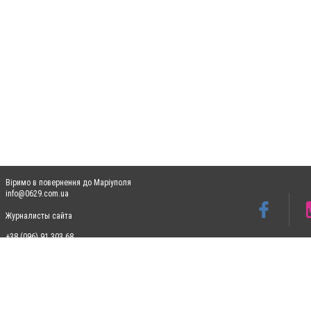
Віримо в повернення до Маріуполя
info@0629.com.ua
Журналисты сайта
+38 (096) 91 303 68
Допускається цитування матеріалів без отримання попередньої згоди 0629.com.ua за
пошукових систем гіперпосилання на цитовані статті не нижче другого абзацу в тек
Матеріали з плашками "Новини компаній", "Промо", "Партнерський матеріал", "Партнер