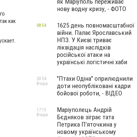
як Маріуполь переживає
нову водну кризу, - ФОТО
го
так как
1625 день повномасштабної
08:54
війни. Палає Ярославський
НПЗ. У Києві триває
ускает.
ліквідація наслідків
російської атаки на
українські логістичні хаби
"Птахи Одіна" оприлюднили
20:54
Вчора
доти неопубліковані кадри
бойової роботи, - ВІДЕО
Маріуполець Андрій
17:15
Вчора
Бєдняков зіграє тата
Петрика П’яточкина у
новому українському