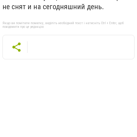
не снят и на сегодняшний день.
Якщо ви помітили помилку, виділіть необхідний текст і натисніть Ctrl + Enter, щоб
повідомити про це редакцію