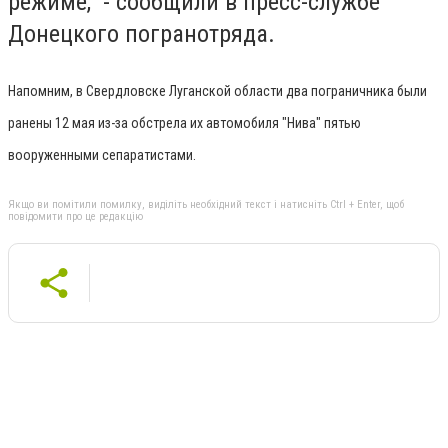
режиме, - сообщили в пресс-службе
Донецкого погранотряда.
Напомним, в Свердловске Луганской области два пограничника были
ранены 12 мая из-за обстрела их автомобиля "Нива" пятью
вооруженными сепаратистами.
Якщо ви помітили помилку, виділіть необхідний текст і натисніть Ctrl + Enter, щоб
повідомити про це редакцію