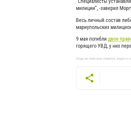
"Специалисты устанавли
милиции", -заверил Морг
Весь личный состав либо
мариупольских милицион
9 мая погибли
двое прав
горящего УВД, у них пер
Якщо ви помітили помилку, виділіть нео