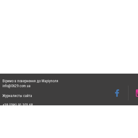
Віримо в повернення до Маріуполя
info@0629.com.ua
Журналисты сайта
+38 (096) 91 303 68
Допускається цитування матеріалів без отримання попередньої згоди 0629.com.ua за
пошукових систем гіперпосилання на цитовані статті не нижче другого абзацу в тек
Матеріали з плашками "Новини компаній", "Промо", "Партнерський матеріал", "Партнер