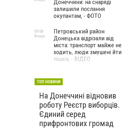
Донеччини: на снаряді
залишили послання
окупантам, - ФОТО
Петровський район
09:08
Вчора
Донецька відрізали від
міста: транспорт майже не
ходить, люди змушені йти
пішки, - ВІДЕО
1624 день повномасштабної
08:54
Вчора
війни. РФ вдарила
ТОП НОВИНИ
«Іскандерами» по Київщині і
На Донеччині відновив
столиці. 15 людей загинули.
В Росії палають
роботу Реєстр виборців.
енергопідстанції та
Єдиний серед
черговий WB
прифронтових громад