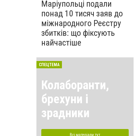
Маріупольці подали
понад 10 тисяч заяв до
міжнародного Реєстру
збитків: що фіксують
найчастіше
СПЕЦТЕМА
Колаборанти,
брехуни і
зрадники
Всі матеріали тут