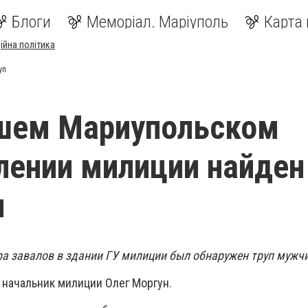
Блоги
Меморіал. Маріуполь
Карта 
ійна політика
уп
вшем Мариупольском
лении милиции найден
п
ра завалов в здании ГУ милиции был обнаружен труп мужч
начальник милиции Олег Моргун.