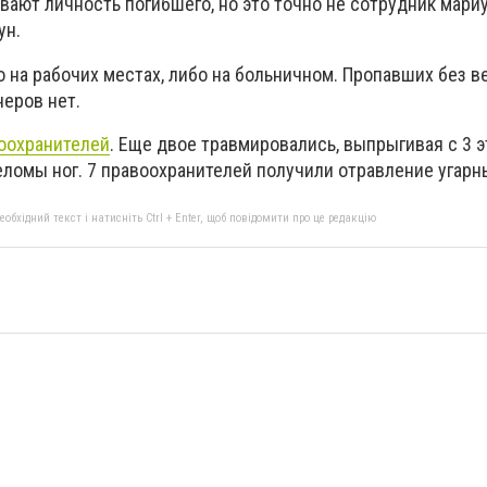
вают личность погибшего, но это точно не сотрудник мари
ун.
 на рабочих местах, либо на больничном. Пропавших без в
еров нет.
оохранителей
. Еще двое травмировались, выпрыгивая с 3 
еломы ног. 7 правоохранителей получили отравление угарн
бхідний текст і натисніть Ctrl + Enter, щоб повідомити про це редакцію