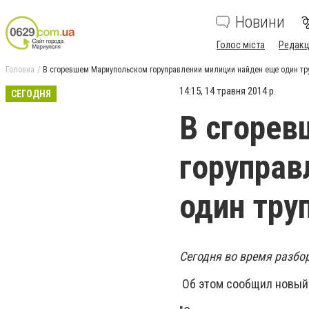
Новини
Голос міста
Редакц
Головна
В сгоревшем Мариупольском горуправлении милиции найден еще один тр
14:15, 14 травня 2014 р.
СЕГОДНЯ
В сгоре
горуправ
один тру
Сегодня во время разбо
Об этом сообщил новый 