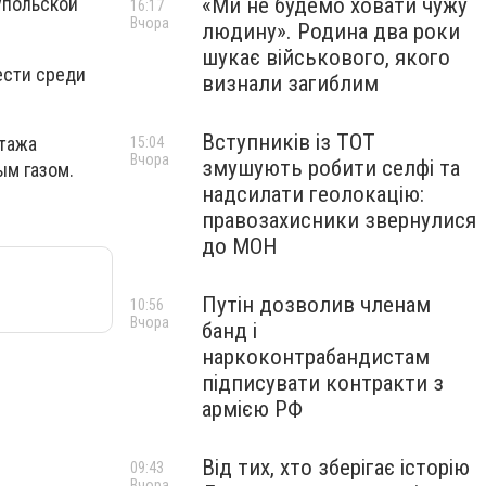
«Ми не будемо ховати чужу
упольской
16:17
Вчора
людину». Родина два роки
шукає військового, якого
ести среди
визнали загиблим
Вступників із ТОТ
этажа
15:04
Вчора
змушують робити селфі та
ым газом.
надсилати геолокацію:
правозахисники звернулися
до МОН
Путін дозволив членам
10:56
Вчора
банд і
наркоконтрабандистам
підписувати контракти з
армією РФ
Від тих, хто зберігає історію
09:43
Вчора