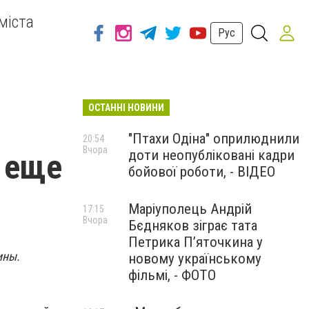
міста
Рус
ОСТАННІ НОВИНИ
"Птахи Одіна" оприлюднили
20:54
Вчора
доти неопубліковані кадри
 еще
бойової роботи, - ВІДЕО
Маріуполець Андрій
17:15
Вчора
Бєдняков зіграє тата
Петрика П’яточкина у
ины.
новому українському
фільмі, - ФОТО