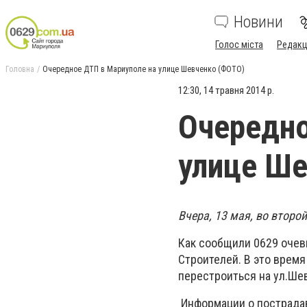
Новини
Голос міста
Редакц
Головна
Очередное ДТП в Мариуполе на улице Шевченко (ФОТО)
12:30, 14 травня 2014 р.
Очередно
улице Ше
Вчера, 13 мая, во второ
Как сообщили 0629 очев
Строителей. В это время
перестроиться на ул.Ше
Информации о пострада