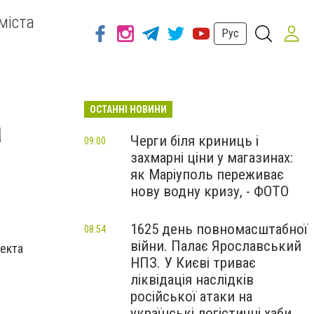
міста
Рус
ОСТАННІ НОВИНИ
а
Черги біля криниць і
09:00
захмарні ціни у магазинах:
як Маріуполь переживає
нову водну кризу, - ФОТО
1625 день повномасштабної
08:54
війни. Палає Ярославський
пекта
НПЗ. У Києві триває
ліквідація наслідків
російської атаки на
українські логістичні хаби