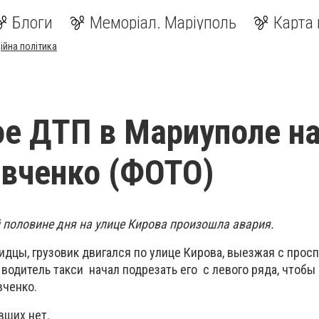
Блоги
Меморіал. Маріуполь
Карта 
ійна політика
е ДТП в Мариуполе н
вченко (ФОТО)
й половине дня на улице Кирова произошла авария.
идцы, грузовик двигался по улице Кирова, выезжая с прос
 водитель такси начал подрезать его с левого ряда, чтобы
вченко.
вших нет.