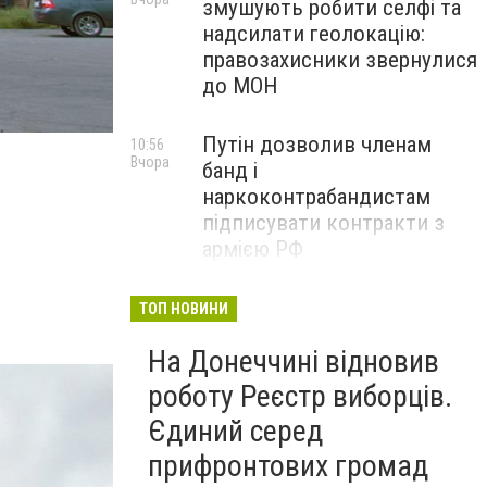
змушують робити селфі та
надсилати геолокацію:
правозахисники звернулися
до МОН
IMG_5380_новый размер
Путін дозволив членам
10:56
Вчора
банд і
наркоконтрабандистам
підписувати контракти з
армією РФ
Від тих, хто зберігає історію
09:43
ТОП НОВИНИ
Вчора
Донеччини: на снаряді
На Донеччині відновив
залишили послання
окупантам, - ФОТО
роботу Реєстр виборців.
Єдиний серед
прифронтових громад