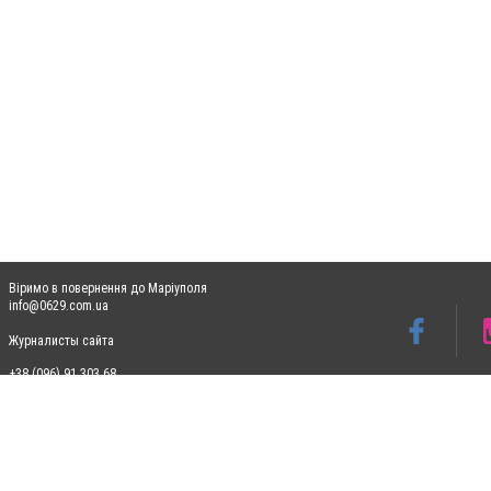
Віримо в повернення до Маріуполя
info@0629.com.ua
Журналисты сайта
+38 (096) 91 303 68
Допускається цитування матеріалів без отримання попередньої згоди 0629.com.ua за
пошукових систем гіперпосилання на цитовані статті не нижче другого абзацу в тек
Матеріали з плашками "Новини компаній", "Промо", "Партнерський матеріал", "Партнер