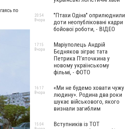
гаясь по
"Птахи Одіна" оприлюднили
20:54
Вчора
доти неопубліковані кадри
бойової роботи, - ВІДЕО
Маріуполець Андрій
17:15
Вчора
Бєдняков зіграє тата
Петрика П’яточкина у
новому українському
фільмі, - ФОТО
«Ми не будемо ховати чужу
16:17
Вчора
людину». Родина два роки
шукає військового, якого
визнали загиблим
Вступників із ТОТ
15:04
Вчора