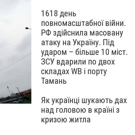
1618 день
повномасштабної війни.
РФ здійснила масовану
атаку на Україну. Під
ударом – більше 10 міст.
ЗСУ вдарили по двох
складах WB і порту
Тамань
Як українці шукають дах
IMG_5385_новый размер
над головою в країні з
кризою житла