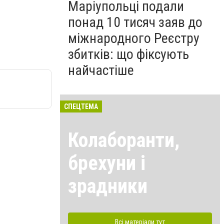
Маріупольці подали
понад 10 тисяч заяв до
міжнародного Реєстру
збитків: що фіксують
найчастіше
СПЕЦТЕМА
Колаборанти,
брехуни і
зрадники
Всі матеріали тут