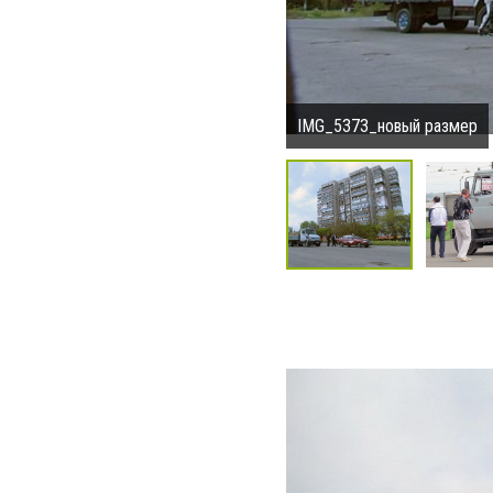
IMG_5373_новый размер