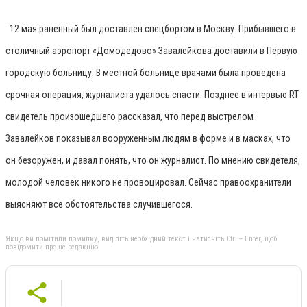
12 мая раненный был доставлен спецбортом в Москву. Прибывшего в
столичный аэропорт «Домодедово» Завалейкова доставили в Первую
городскую больницу. В местной больнице врачами была проведена
срочная операция, журналиста удалось спасти. Позднее в интервью RT
свидетель произошедшего рассказал, что перед выстрелом
Завалейков показывал вооруженным людям в форме и в масках, что
он безоружен, и давал понять, что он журналист. По мнению свидетеля,
молодой человек никого не провоцировал. Сейчас правоохранители
выясняют все обстоятельства случившегося.
Якщо ви помітили помилку, виділіть необхідний текст і натисніть Ctrl + Enter, щоб
повідомити про це редакцію