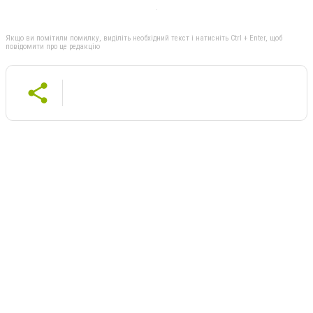
Якщо ви помітили помилку, виділіть необхідний текст і натисніть Ctrl + Enter, щоб
повідомити про це редакцію