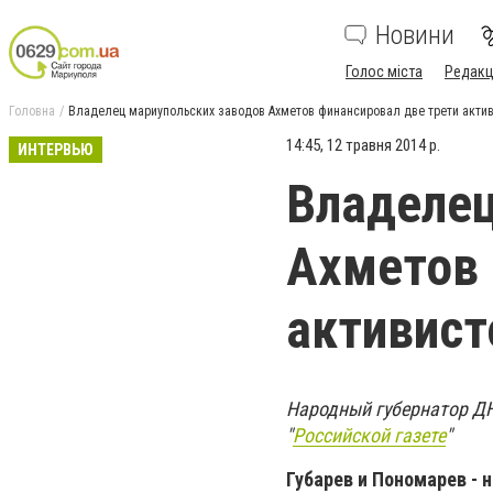
Новини
Голос міста
Редакц
Головна
Владелец мариупольских заводов Ахметов финансировал две трети актив
14:45, 12 травня 2014 р.
ИНТЕРВЬЮ
Владелец
Ахметов 
активист
Народный губернатор ДН
"
Российской газете
"
Губарев и Пономарев - 