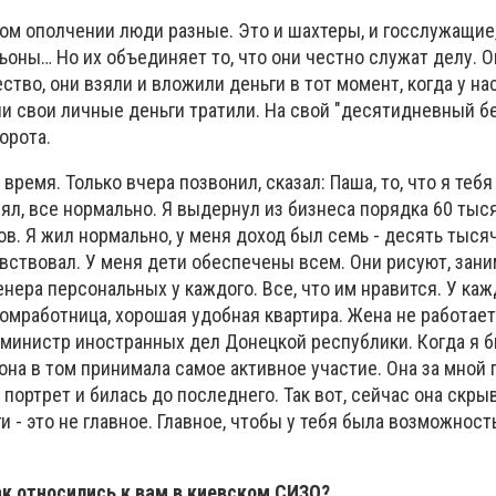
ом ополчении люди разные. Это и шахтеры, и госслужащие
оны… Но их объединяет то, что они честно служат делу. О
тво, они взяли и вложили деньги в тот момент, когда у на
и свои личные деньги тратили. На свой "десятидневный б
борота.
время. Только вчера позвонил, сказал: Паша, то, что я тебя 
онял, все нормально. Я выдернул из бизнеса порядка 60 тыся
в. Я жил нормально, у меня доход был семь - десять тыся
увствовал. У меня дети обеспечены всем. Они рисуют, зан
ренера персональных у каждого. Все, что им нравится. У ка
 домработница, хорошая удобная квартира. Жена не работает
 министр иностранных дел Донецкой республики. Когда я б
 она в том принимала самое активное участие. Она за мной 
 портрет и билась до последнего. Так вот, сейчас она скры
ги - это не главное. Главное, чтобы у тебя была возможнос
ак относились к вам в киевском СИЗО?