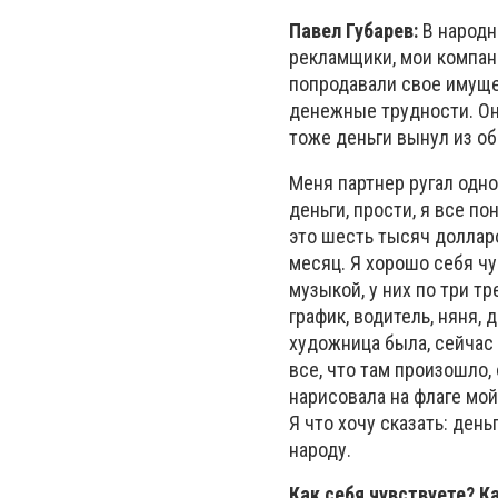
Павел Губарев:
В народн
рекламщики, мои компань
попродавали свое имущес
денежные трудности. Он
тоже деньги вынул из о
Меня партнер ругал одно 
деньги, прости, я все п
это шесть тысяч долларо
месяц. Я хорошо себя ч
музыкой, у них по три т
график, водитель, няня,
художница была, сейчас
все, что там произошло,
нарисовала на флаге мой
Я что хочу сказать: день
народу.
Как себя чувствуете? К