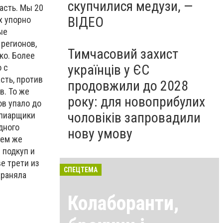
скупчилися медузи, —
асть. Мы 20
ВІДЕО
х упорно
ые
 регионов,
Тимчасовий захист
ко. Более
українців у ЄС
 с
сть, против
продовжили до 2028
в. То же
року: для новоприбулих
ов упало до
чоловіків запровадили
 пиарщики
дного
нову умову
тем же
 подкуп и
ве трети из
СПЕЦТЕМА
храняла
Колаборанти,