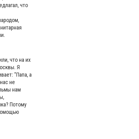
едлагал, что
.
народом,
анитарная
и.
или, что на их
осквы. Я
ает: "Папа, а
 нас не
ильмы нам
ы,
ыка? Потому
 помощью