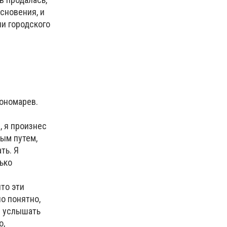
сновения, и
ии городского
Пономарев.
, я произнес
ным путем,
ть. Я
ько
то эти
о понятно,
ы услышать
о,