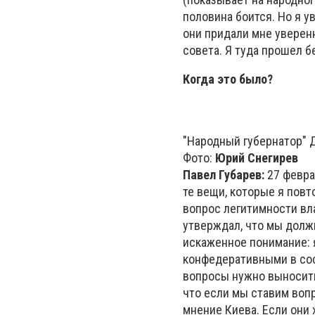
половина боится. Но я у
они придали мне уверенн
совета. Я туда прошел 
Когда это было?
"Народный губернатор" 
Фото:
Юрий Снегирев
Павел Губарев:
27 феврал
те вещи, которые я повт
вопрос легитимности вла
утверждал, что мы долж
искаженное понимание: 
конфедеративными в сос
вопросы нужно выносить
что если мы ставим воп
мнение Киева. Если они