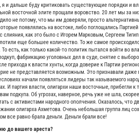
 я и дальше буду критиковать существующие порядки и вл
ьной восточной элите прощали воровство. 20 лет мы за ни
дило не потому, что мы им доверяли, просто альтернативн
оторые появлялись на востоке, либо поглощались Партией
 слияния, как это было с Игорем Марковым, Сергеем Тигип
глотили еще большее количество. То же самое происходило
То есть, как только какой-то политик пытался войти во вла
подкуп, фабрикацию уголовных дел в суде, снятие с выборо
ле прихода к власти хунты, когда доверие к Партии регион
ерие не представляется возможным. Это признавали даже
 условиях начали появляться лидеры так называемого наро
ах. И партия власти, олигархи наши восточные, прибегли к 
ам подкупа. Об угрозах, наверное, речь уже не шла, скорее
отать с активистами народного ополчения. Оказалось, что д
ржании олигарха Ахметова. Очень небольшая группа лиц со
ом все равно брала деньги. Деньги брали все!
ию до вашего ареста?