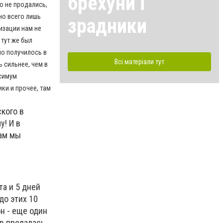
брехуни і
то не продались,
но всего лишь
зрадники
лизации нам не
 тут же был
шо получилось в
Всі матеріали тут
 сильнее, чем в
ксимум
ки и прочее, там
кого в
у! И в
лам мы
та и 5 дней
до этих 10
н - еще один
в продалась,