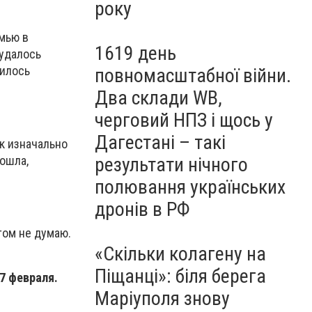
року
емью в
1619 день
 удалось
чилось
повномасштабної війни.
Два склади WB,
черговий НПЗ і щось у
Дагестані – такі
ек изначально
зошла,
результати нічного
полювання українських
дронів в РФ
том не думаю.
«Скільки колагену на
Піщанці»: біля берега
7 февраля.
Маріуполя знову