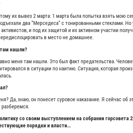
?
этому их вывез 2 марта: 1 марта была попытка взять мою с
подъехали два "Мерседеса" с тонированными стеклами. Но
 активистов, и под их защитой и их активном участии полу
передислоцировать в место не домашнее.
 там нашли?
равно меня там нашли. Это был факт предательства. Челов
ентировался в ситуации по наитию. Ситуация, которая прои
алась.
дал?
я? Да, знаю, он понесет суровое наказание. Я сейчас об э
м разберемся.
олитику со своим выступлением на собрании горсовета 2
ествующие порядки и власти…