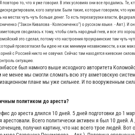
Я повторю то, что я уже говорил. В этих условиях они все продались. Те, к
дискредитировали, кого запугали. Были такие, которые говорили, что нуж
ь на местах чуть-чуть больше денег. То есть перезагрузки власти, федера
ниченко ("Закон Кивалова - Колесниченко") о русском языке. - Авт.). И он
хметовцев сводилась к тому, чтобы слить народный гнев, и все это хоро
мойский это сделал, потому что настроения проукраинские там чуть-чуть
 который провозгласил бы идею не как минимум независимости, а как ма
рней с Россией никто не озвучил. Сейчас там находятся киевские силови
контроль ситуацию.
онбассе был намного выше исходного авторитета Коломойс
 не менее мы смогли сломать всю эту ахметовскую систем
низационном плане мы уже сильнее. И по вооруженным си
личным политиком до ареста?
фис до ареста длился 10 дней. 5 дней подготовки до 1 мар
я арестовали. Всего политически активен я был 10 дней. А 
лченцев, получил картину, что нас всего трое людей. Вот о
о мэра Славянска Пономарева. - Авт.). Половина ополченце