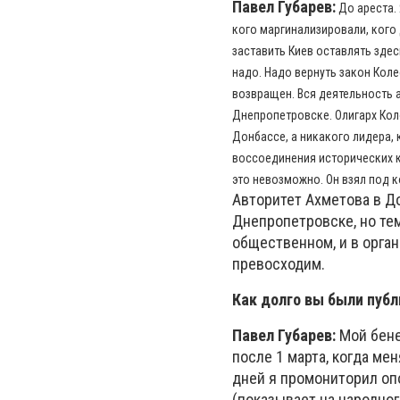
Павел Губарев:
До ареста. 
кого маргинализировали, кого 
заставить Киев оставлять здес
надо. Надо вернуть закон Колес
возвращен. Вся деятельность а
Днепропетровске. Олигарх Коло
Донбассе, а никакого лидера,
воссоединения исторических ко
это невозможно. Он взял под 
Авторитет Ахметова в Д
Днепропетровске, но тем
общественном, и в орга
превосходим.
Как долго вы были пуб
Павел Губарев:
Мой бене
после 1 марта, когда мен
дней я промониторил опо
(показывает на народног