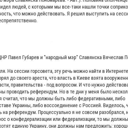
видел людей, с которыми мы все-таки нашли точки соприко
ость, что можно действовать. Я решил выступить на сесс
беспрепятственно.
ДНР Павел Губарев и "народный мэр" Славянска Вячеслав 
я. На сессии горсовета, эту речь можно найти в Интернете
орял до своего ареста, что власть в Киеве взята вооружен
сти, правительства - под вопросом. И что нужно действова
ны проводить референдум. Но в те дни у меня было нескол
я считал, что мы должны быть либо федеративными, либо
таве Украины, либо воссоединение с Россией. Виделось, ч
 на референдум. Процессуально я не совсем разобрался, н
рос о конфедерализации или федерализации, то мы должн
 хотят единую Украину, они должны нам предложить: хорош