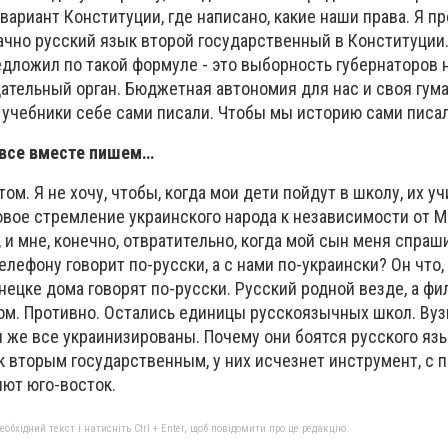
вариант Конституции, где написано, какие наши права. Я пр
ачно русский язык второй государственный в Конституции
дложил по такой формуле - это выборность губернаторов 
дательный орган. Бюджетная автономия для нас и своя гум
 учебники себе сами писали. Чтобы мы историю сами писал
 все вместе пишем…
том. Я не хочу, чтобы, когда мои дети пойдут в школу, их уч
овое стремление украинского народа к независимости от М
 и мне, конечно, отвратительно, когда мой сын меня спрашив
елефону говорит по-русски, а с нами по-украински? Он что,
онецке дома говорят по-русски. Русский родной везде, а ф
ом. Противно. Остались единицы русскоязычных школ. Вуз
и же все украинизированы. Почему они боятся русского яз
ык вторым государственным, у них исчезнет инструмент, с
яют юго-восток.
бхідний текст і натисніть Ctrl + Enter, щоб повідомити про це редакцію