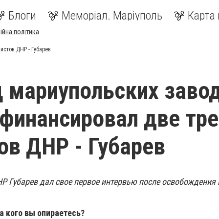
Блоги
Меморіал. Маріуполь
Карта 
ійна політика
истов ДНР - Губарев
 мариупольских заво
финансировал две тре
ов ДНР - Губарев
Р Губарев дал свое первое интервью после освобождения 
на кого вы опираетесь?