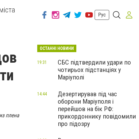
міста
Рус
ОСТАННІ НОВИНИ
дов
СБС підтвердили удари по
19:31
чотирьох підстанціях у
ти
Маріуполі
Дезертирував під час
14:44
оборони Маріуполя і
перейшов на бік РФ:
из плена
прикордоннику повідомили
про підозру