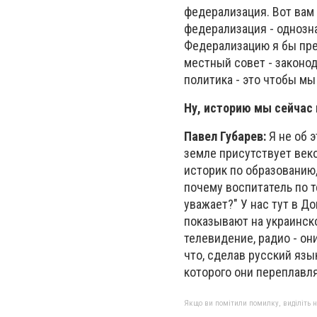
федерализация. Вот вам 
федерализация - однозн
Федерализацию я бы пре
местный совет - законо
политика - это чтобы мы
Ну, историю мы сейчас
Павел Губарев:
Я не об э
земле присутствует век
историк по образованию,
почему воспитатель по т
уважает?" У нас тут в Д
показывают на украинск
телевидение, радио - он
что, сделав русский яз
которого они переплавл
Якщо ви помітили помилку, виділіть нео