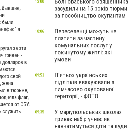
Волноваського священника
13:00
засудили на 15 років тюрми
, бывшие,
за пособництво окупантам
ни
с были
енефис" я
Переселенці можуть не
10:06
платити за частину
комунальних послуг у
ругал за эти
покинутому житлі: які
ч гривен -
умови
ч долларов в
имаются
П’ятьох українських
09:53
ждого свой
підлітків евакуювали з
, жена
тимчасово окупованої
ыл в тюрьме,
території, - ФОТО
подняла флаг,
вается от СБУ.
ть служить
У маріупольських школах
09:35
триває набір учнів: як
навчатимуться діти та куди