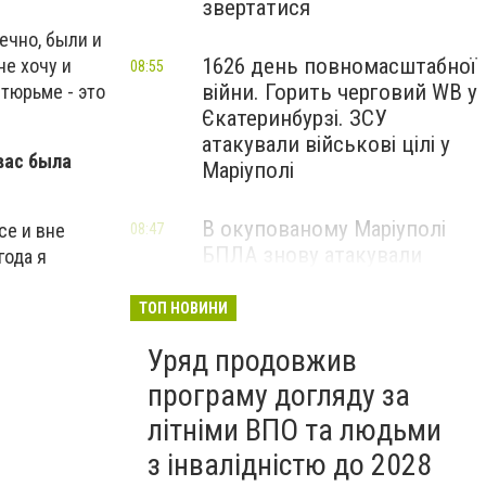
звертатися
ечно, были и
1626 день повномасштабної
не хочу и
08:55
війни. Горить черговий WB у
 тюрьме - это
Єкатеринбурзі. ЗСУ
атакували військові цілі у
вас была
Маріуполі
В окупованому Маріуполі
се и вне
08:47
БПЛА знову атакували
года я
енергетичну інфраструктуру,
— ВІДЕО
ТОП НОВИНИ
Уряд продовжив
програму догляду за
літніми ВПО та людьми
з інвалідністю до 2028