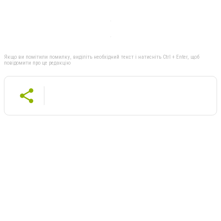
Якщо ви помітили помилку, виділіть необхідний текст і натисніть Ctrl + Enter, щоб
повідомити про це редакцію