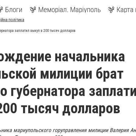
Блоги
Меморіал. Маріуполь
Карта 
ійна політика
ернатора заплатил выкуп в 200 тысяч долларов
ождение начальника
ьской милиции брат
о губернатора заплат
200 тысяч долларов
ника мариупольского горуправления милиции Валерия А