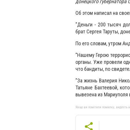
донецкого губернатора 
Об этом написал на сво
"Деньги - 200 тысяч до
брат Сергея Таруты, дон
По его словам, утром Ан
"Нашему Герою террорис
органы. Уже провели од
что бандиты, по свидете
"За жизнь Валерия Нико
Татьяне Бахтеевой, кото
вывезена из Мариуполя в
Якщо ви помітили помилку, виділіть нео