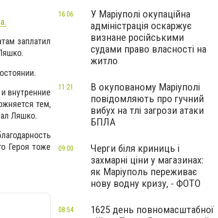
У Маріуполі окупаційна
16:06
a.
адміністрація оскаржує
визнане російськими
атам заплатил
судами право власності на
 Ляшко.
житло
состоянии.
В окупованому Маріуполі
11:21
 и внутренние
повідомляють про гучний
ожняется тем,
вибух на тлі загрози атаки
сал Ляшко.
БПЛА
благодарность
го Героя тоже
Черги біля криниць і
09:00
захмарні ціни у магазинах:
як Маріуполь переживає
нову водну кризу, - ФОТО
1625 день повномасштабної
08:54