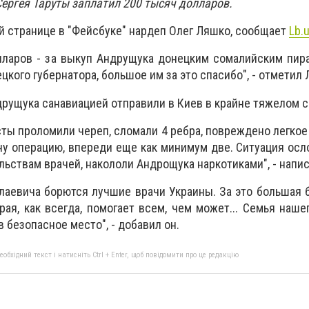
Сергея Таруты заплатил 200 тысяч долларов.
ей странице в "Фейсбуке" нардеп Олег Ляшко, сообщает
Lb.u
лларов - за выкуп Андрущука донецким сомалийским пир
ецкого губернатора, большое им за это спасибо", - отметил
друщука санавиацией отправили в Киев в крайне тяжелом 
ты проломили череп, сломали 4 ребра, повреждено легкое
ну операцию, впереди еще как минимум две. Ситуация осл
льствам врачей, накололи Андрощука наркотиками", - напи
лаевича борются лучшие врачи Украины. За это большая 
рая, как всегда, помогает всем, чем может... Семья наше
 безопасное место", - добавил он.
бхідний текст і натисніть Ctrl + Enter, щоб повідомити про це редакцію