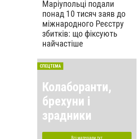
Маріупольці подали
понад 10 тисяч заяв до
міжнародного Реєстру
збитків: що фіксують
найчастіше
СПЕЦТЕМА
Колаборанти,
брехуни і
зрадники
Всі матеріали тут