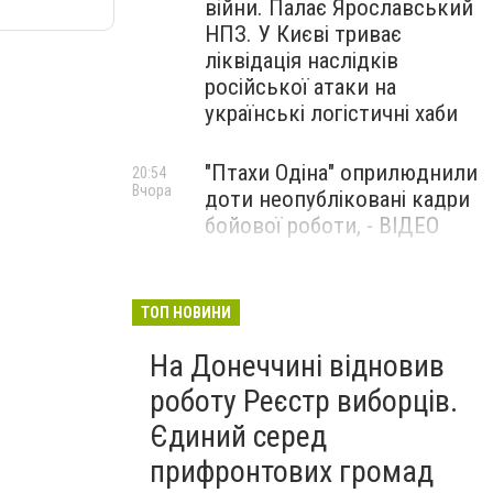
війни. Палає Ярославський
НПЗ. У Києві триває
ліквідація наслідків
російської атаки на
українські логістичні хаби
"Птахи Одіна" оприлюднили
20:54
Вчора
доти неопубліковані кадри
бойової роботи, - ВІДЕО
Маріуполець Андрій
17:15
Вчора
Бєдняков зіграє тата
ТОП НОВИНИ
Петрика П’яточкина у
На Донеччині відновив
новому українському
фільмі, - ФОТО
роботу Реєстр виборців.
Єдиний серед
прифронтових громад