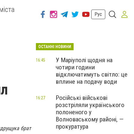
міста
Рус
ОСТАННІ НОВИНИ
У Маріуполі щодня на
16:45
чотири години
відключатимуть світло: це
вплине на подачу води
ил
Російські військові
16:27
розстріляли українського
полоненого у
Волноваському районі, —
прокуратура
ндрущука
брат