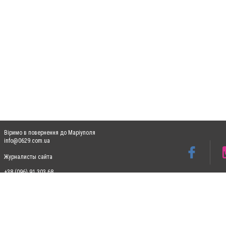
Віримо в повернення до Маріуполя
info@0629.com.ua
Журналисты сайта
+38 (096) 91 303 68
Допускається цитування матеріалів без отримання попередньої згоди 0629.com.ua за
пошукових систем гіперпосилання на цитовані статті не нижче другого абзацу в тек
Матеріали з плашками "Новини компаній", "Промо", "Партнерський матеріал", "Партнер