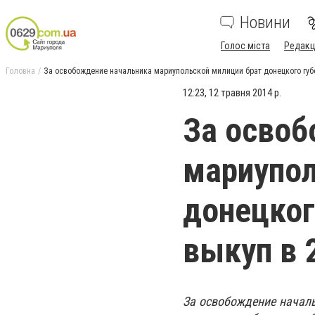
Новини
Голос міста
Редакц
Головна
За освобождение начальника мариупольской милиции брат донецкого губ
12:23, 12 травня 2014 р.
За освоб
мариупол
донецког
выкуп в 
За
освобождение началь