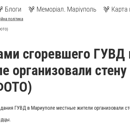
Блоги
Меморіал. Маріуполь
Карта 
ійна політика
ФОТО)
ами сгоревшего ГУВД 
е организовали стену
ФОТО)
здания ГУВД в Мариуполе местные жители организовали ст
идцы.