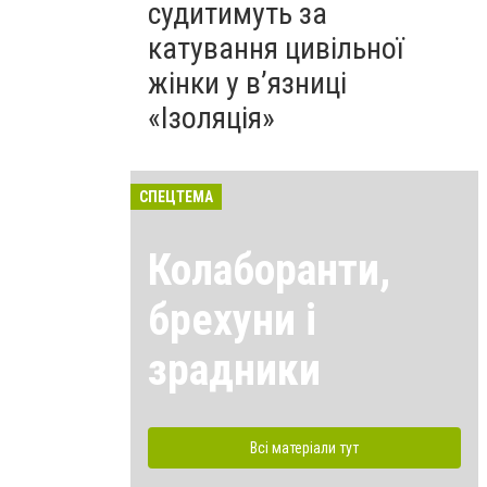
судитимуть за
катування цивільної
жінки у в’язниці
«Ізоляція»
СПЕЦТЕМА
Колаборанти,
брехуни і
зрадники
Всі матеріали тут