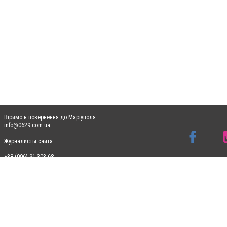
Віримо в повернення до Маріуполя
info@0629.com.ua
Журналисты сайта
+38 (096) 91 303 68
Допускається цитування матеріалів без отримання попередньої згоди 0629.com.ua за
пошукових систем гіперпосилання на цитовані статті не нижче другого абзацу в тек
Матеріали з плашками "Новини компаній", "Промо", "Партнерський матеріал", "Партнер
Реклама на сайті
Ф