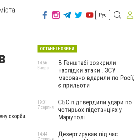
міста
Рус
ОСТАННІ НОВИНИ
в
В Генштабі розкрили
14:56
Вчора
наслідки атаки . ЗСУ
масовано вдарили по Росії,
є прильоти
СБС підтвердили удари по
19:31
7 серпня
чотирьох підстанціях у
ену скорби.
Маріуполі
Дезертирував під час
14:44
7 серпня