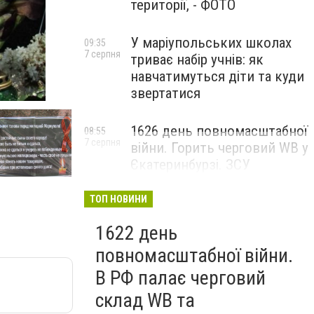
території, - ФОТО
У маріупольських школах
09:35
7 серпня
триває набір учнів: як
навчатимуться діти та куди
звертатися
1626 день повномасштабної
08:55
7 серпня
війни. Горить черговий WB у
Єкатеринбурзі. ЗСУ
атакували військові цілі у
Маріуполі
ТОП НОВИНИ
1622 день
повномасштабної війни.
В РФ палає черговий
склад WB та