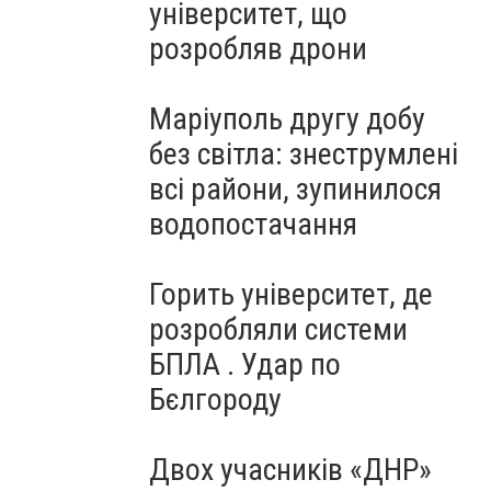
університет, що
розробляв дрони
Маріуполь другу добу
без світла: знеструмлені
всі райони, зупинилося
водопостачання
Горить університет, де
розробляли системи
БПЛА . Удар по
Бєлгороду
Двох учасників «ДНР»