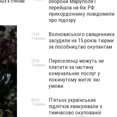
оборони Маріуполя і
ных к стенам
перейшов на бік РФ:
прикордоннику повідомили
про підозру
Волноваського священника
13:00
7 серпня
засудили на 15 років тюрми
за пособництво окупантам
Переселенці можуть не
10:06
7 серпня
платити за частину
комунальних послуг у
покинутому житлі: які
умови
П’ятьох українських
09:53
7 серпня
підлітків евакуювали з
тимчасово окупованої