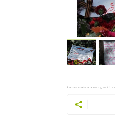
Якщо ви помітили помилку, виділіть нео