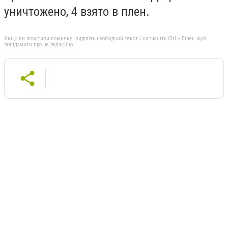
уничтожено, 4 взято в плен.
Якщо ви помітили помилку, виділіть необхідний текст і натисніть Ctrl + Enter, щоб
повідомити про це редакцію